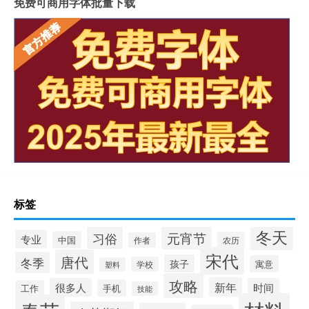
免费可商用字体批量下载
标签
冬天
元宵节
习俗
专业
中国
农历
作者
宋代
唐代
冬季
孩子
寓意
学校
塑料
攻略
新年
很多人
时间
手机
工作
技能