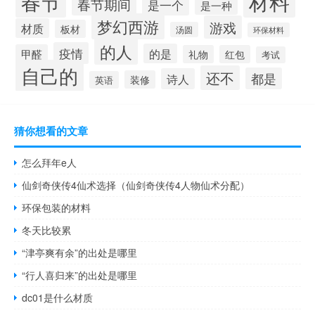
材料
春节
春节期间
是一个
是一种
梦幻西游
游戏
材质
板材
汤圆
环保材料
的人
疫情
的是
甲醛
礼物
红包
考试
自己的
还不
都是
诗人
装修
英语
猜你想看的文章
怎么拜年e人
仙剑奇侠传4仙术选择（仙剑奇侠传4人物仙术分配）
环保包装的材料
冬天比较累
“津亭爽有余”的出处是哪里
“行人喜归来”的出处是哪里
dc01是什么材质