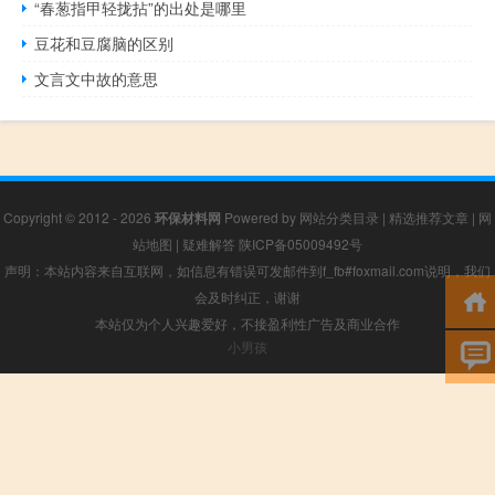
“春葱指甲轻拢拈”的出处是哪里
豆花和豆腐脑的区别
文言文中故的意思
Copyright © 2012 - 2026
环保材料网
Powered by
网站分类目录
|
精选推荐文章
|
网
站地图
|
疑难解答
陕ICP备05009492号
声明：本站内容来自互联网，如信息有错误可发邮件到f_fb#foxmail.com说明，我们
会及时纠正，谢谢
本站仅为个人兴趣爱好，不接盈利性广告及商业合作
小男孩