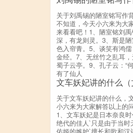
关于刘禹锡的陋室铭写作
不知道，今天小六来为大
来看看吧！1、陋室铭刘禹
深，有龙则灵。3、斯是陋
色入帘青。5、谈笑有鸿儒
金经。7、无丝竹之乱耳，
蜀子云亭。9、孔子云：“
有了仙人
文车妖妃讲的什么（
关于文车妖妃讲的什么，
小六来为大家解答以上的
1、文车妖妃是日本奈良时
绝代的佳人`只是由于当时
佑姬的嫉妒`擅长和歌和汉