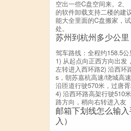
空出一些C盘空间来。2、
的软件卸载支持二楼的建议
能大全里面的C盘搬家，试
处。
苏州到杭州多少公里
驾车路线：全程约158.5
1) 从起点向正西方向出发
左转进入西环路2) 沿西环路行
s，朝苏嘉杭高速/绕城高速
沿匝道行驶570米，过唐
4) 沿西环路高架行驶51
路方向，稍向右转进入友
邮箱下划线怎么输入
入）