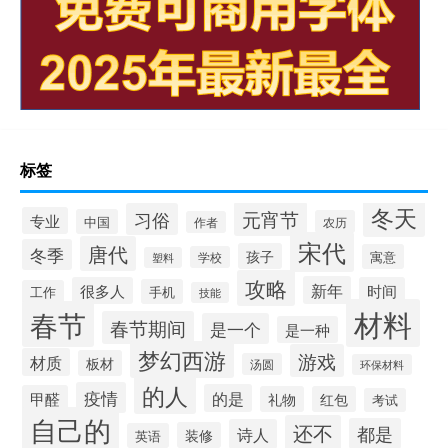
标签
冬天
元宵节
习俗
专业
中国
农历
作者
宋代
唐代
冬季
孩子
寓意
学校
塑料
攻略
新年
很多人
时间
手机
工作
技能
材料
春节
春节期间
是一个
是一种
梦幻西游
游戏
材质
板材
汤圆
环保材料
的人
疫情
的是
甲醛
礼物
红包
考试
自己的
还不
都是
诗人
装修
英语