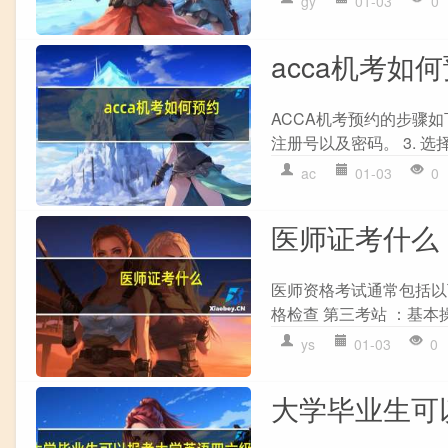
gy
01-03
0
acca机考如
ACCA机考预约的步骤如下：
注册号以及密码。 3. 选择`A
ac
01-03
0
医师证考什么
医师资格考试通常包括以下
格检查 第三考站 ：基本操作
ys
01-03
0
大学毕业生可