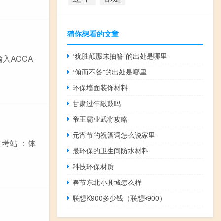
猜你想看的文章
“犹胜颠蹶未抽簪”的出处是哪里
输入ACCA
“俯而不答”的出处是哪里
环保墙面装饰材料
甘肃过年敲鼓吗
帝王霸业武将攻略
元宵节的祝酒词怎么说家里
二考站 ：体
最环保的卫生间防水材料
科技环保材质
春节东北小县城怎么样
联想K900多少钱（联想k900）