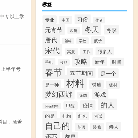
标签
中专以上学
习俗
专业
中国
作者
冬天
元宵节
冬季
农历
唐代
孩子
学校
塑料
宋代
很多人
寓意
工作
攻略
新年
时间
手机
技能
 上半年考
春节
春节期间
是一个
材料
材质
是一种
板材
梦幻西游
游戏
汤圆
的人
疫情
甲醛
环保材料
的是
礼物
红包
考试
科目，涵盖
自己的
诗人
装修
英语
还不
都是