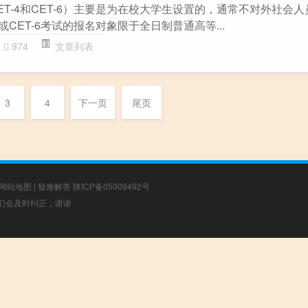
T-4和CET-6）主要是为在校大学生设置的，通常不对外社会
或CET-6考试的报名对象限于全日制普通高等...
974
文章列表
3
4
下一页
尾页
网站地图
|
疑难解答
陕ICP备05009492号
，我们会及时纠正，谢谢