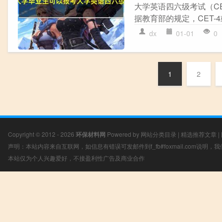
大学英语四六级考试（CE
据教育部的规定，CET-4
dx
01-01
0
1
2
Copyright © 2012 - 2026
环保材料网
Powered by
网站分类目录
|
精选推荐文章
|
声明：本站内容来自互联网，如信息有错误可发邮件到f_fb#foxmail.com说明
本站仅为个人兴趣爱好，不接盈利性广告及商业合作