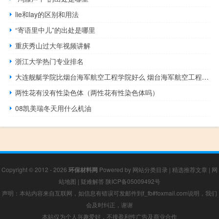
lie和lay的区别和用法
“寄语里中儿”的出处是哪里
重庆秀山过大年视频讲解
浙江大学热门专业排名
大连舰艇学院比烟台海军航空工程学院好么 烟台海军航空工程学院
两性花有没有性染色体（两性花有性染色体吗）
08凯美瑞冬天用什么机油
Copyright © 2012 - 2026
环保材料网
Powered by
网站分类目录
|
精选推荐文章
|
网
站地图
|
疑难解答
陕ICP备05009492号
声明：本站内容来自互联网，如信息有错误可发邮件到f_fb#foxmail.com说明，我们
会及时纠正，谢谢
本站仅为个人兴趣爱好，不接盈利性广告及商业合作