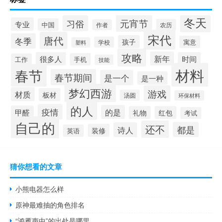
冬天
元宵节
习俗
专业
中国
农历
作者
宋代
唐代
冬季
孩子
寓意
学校
塑料
攻略
新年
很多人
时间
手机
工作
技能
材料
春节
春节期间
是一个
是一种
梦幻西游
游戏
材质
板材
汤圆
环保材料
的人
疫情
的是
甲醛
礼物
红包
考试
自己的
还不
都是
诗人
装修
英语
猜你想看的文章
小熊电器怎么样
原神最难抽的角色排名
“鸿雁声中”的出处是哪里