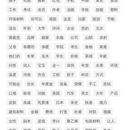
孩子
礼物
板材
红包
手机
中国
寓意
英语
工作
考试
农历
作者
汤圆
学校
技能
塑料
环保材料
你可以
墙面
这是
玩家
陆游
节能
适合
年初
大学
诗词
企业
您的
北京
黄庭坚
品牌
娘家
衣服
公司
山阴
农村
父母
有哪些
保暖
学院
考生
食物
家庭
他们的
长辈
实木
学生
价格
英雄
年龄
问答
词人
宝宝
这一
深圳
年货
水果
环境
温度
河南
作业
工程
饺子
科目
方式
可能会
生长
年夜饭
装备
荣耀
手工
苏轼
口感
标准
功能
美国
汽车
英文
大年
产品
皮肤
亲戚
乳胶漆
日本
宋史
快递
能力
建筑材料
金额
费用
灯笼
杜甫
对联
视频
女性
副本
是指
李白
聚乙烯
包装材料
让人