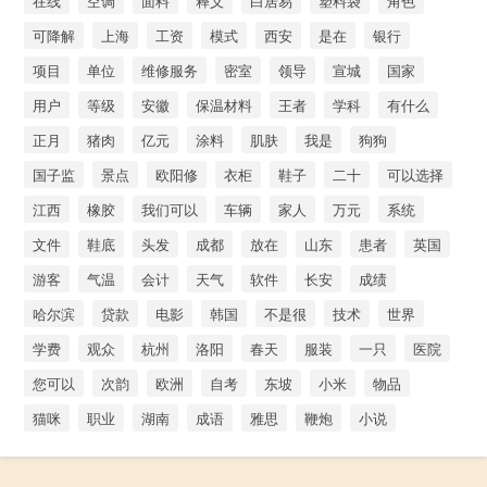
在线
空调
面料
释义
白居易
塑料袋
角色
可降解
上海
工资
模式
西安
是在
银行
项目
单位
维修服务
密室
领导
宣城
国家
用户
等级
安徽
保温材料
王者
学科
有什么
正月
猪肉
亿元
涂料
肌肤
我是
狗狗
国子监
景点
欧阳修
衣柜
鞋子
二十
可以选择
江西
橡胶
我们可以
车辆
家人
万元
系统
文件
鞋底
头发
成都
放在
山东
患者
英国
游客
气温
会计
天气
软件
长安
成绩
哈尔滨
贷款
电影
韩国
不是很
技术
世界
学费
观众
杭州
洛阳
春天
服装
一只
医院
您可以
次韵
欧洲
自考
东坡
小米
物品
猫咪
职业
湖南
成语
雅思
鞭炮
小说