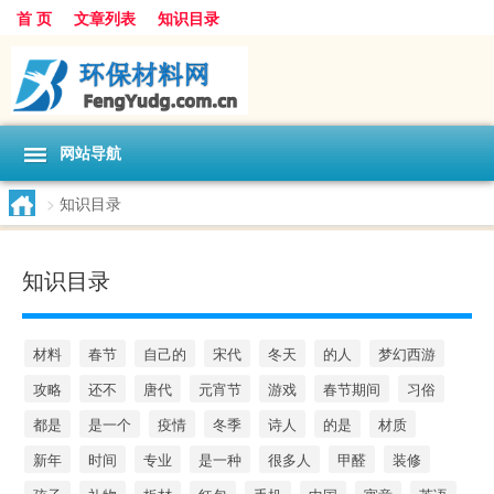
首 页
文章列表
知识目录
网站导航
>
知识目录
知识目录
材料
春节
自己的
宋代
冬天
的人
梦幻西游
攻略
还不
唐代
元宵节
游戏
春节期间
习俗
都是
是一个
疫情
冬季
诗人
的是
材质
新年
时间
专业
是一种
很多人
甲醛
装修