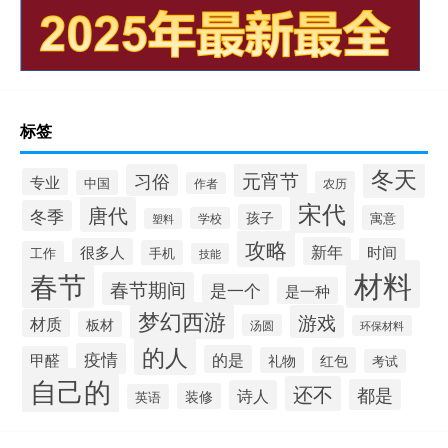
标签
冬天
元宵节
习俗
专业
中国
农历
作者
宋代
唐代
冬季
孩子
寓意
学校
塑料
攻略
新年
很多人
时间
手机
工作
技能
材料
春节
春节期间
是一个
是一种
梦幻西游
游戏
材质
板材
汤圆
环保材料
的人
疫情
的是
甲醛
礼物
红包
考试
自己的
还不
都是
诗人
装修
英语