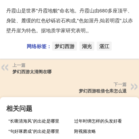
丹霞山是世界"丹霞地貌"命名地。丹霞山由680多座顶平、
身陡、麓缓的红色砂砾岩石构成,"色如渥丹,灿若明霞",以赤
壁丹崖为特色。据地质学家研究表明,。
网络标签：
梦幻西游
湖光
湛江
上一篇
梦幻西游太清阁在哪
下一篇
梦幻西游租借仓库怎么退
相关问题
“长嘶清海风”的出处是哪里
过年时绑怎样的头发好看
“句好琢磨成”的出处是哪里
附视频攻略