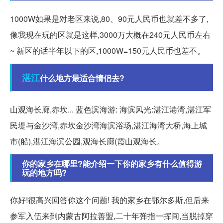
1000W如果是对老区来说,80、90元人民币也就差不多了,
像我现在玩的区就是这样,3000万大概在240元人民币左右
~ 新区的话半年以下的区,1000W=150元人民币也差不。
湛江
什么地方最适合情侣去?
山观海长廊,赤坎... 蓝色滨海游: 海滨风光:湛江港湾,湛江军
民堤与金沙湾,赤坎金沙湾海滨浴场,湛江海湾大桥,海上城
市(船),湛江海滨公园,观海长廊(霞山观海长。
你的家乡在哪里?能介绍一下你的家乡有什么值得游
玩的地方吗?
你好!很高兴回答你这个问题! 我的家乡在鄂尔多斯,但后来
参军入伍来到内蒙古阿拉善盟,二十年弹指一挥间,当脱掉穿