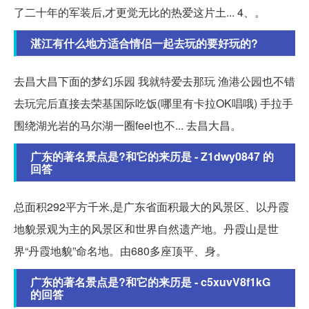
了二十年的军装后,才更觉无比的热爱这片土... 4、。
湛江有什么地方适合情侣一起去玩的要好玩的?
去昌大昌下面的梦幻乐园 我就特爱去那玩 渔港公园也不错
去玩完后直接去荣基国际吃饭(哪里有卡拉OK唱哦) 手拉手
围绕湖光岩的马尔湖一圈feel也不... 去昌大昌。
广东的著名景点是?和它的来历是 - Z1dwy0847 的
回答
总面积292平方千米,是广东省面积最大的风景区、以丹霞
地貌景观为主的风景区和世界自然遗产地。丹霞山是世
界“丹霞地貌”命名地。由680多座顶平、身。
广东的著名景点是?和它的来历是 - c5xuvV8f1kG
的回答