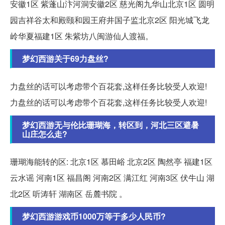
安徽1区 紫蓬山汴河洞安徽2区 慈光阁九华山北京1区 圆明
园吉祥谷太和殿颐和园王府井国子监北京2区 阳光城飞龙
岭华夏福建1区 朱紫坊八闽游仙人渡福。
梦幻西游关于69力盘丝?
力盘丝的话可以考虑带个百花套,这样任务比较受人欢迎!
力盘丝的话可以考虑带个百花套,这样任务比较受人欢迎!
梦幻西游无与伦比珊瑚海，转区到，河北三区避暑
山庄怎么走?
珊瑚海能转的区: 北京1区 慕田峪 北京2区 陶然亭 福建1区
云水谣 河南1区 福昌阁 河南2区 满江红 河南3区 伏牛山 湖
北2区 听涛轩 湖南区 岳麓书院 。
梦幻西游游戏币1000万等于多少人民币?