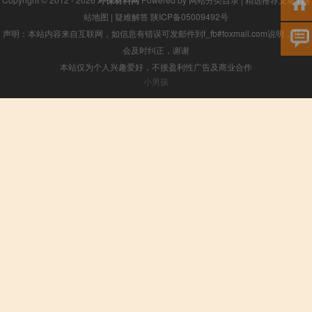
环保材料网
站地图
|
疑难解答
陕ICP备05009492号
声明：本站内容来自互联网，如信息有错误可发邮件到f_fb#foxmail.com说明，我们
会及时纠正，谢谢
本站仅为个人兴趣爱好，不接盈利性广告及商业合作
小男孩