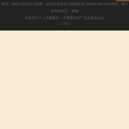
声明：本站内容来自互联网，如信息有错误可发邮件到f_fb#foxmail.com说明，我们
会及时纠正，谢谢
本站仅为个人兴趣爱好，不接盈利性广告及商业合作
小男孩