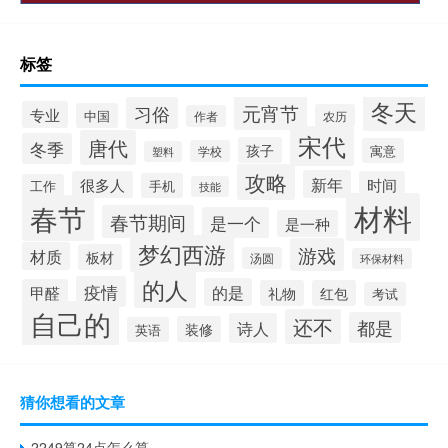
标签
冬天
元宵节
习俗
专业
中国
农历
作者
宋代
唐代
冬季
孩子
寓意
学校
塑料
攻略
新年
很多人
时间
手机
工作
技能
材料
春节
春节期间
是一个
是一种
梦幻西游
游戏
材质
板材
汤圆
环保材料
的人
疫情
的是
甲醛
礼物
红包
考试
自己的
还不
都是
诗人
装修
英语
猜你想看的文章
2249算24点怎么算