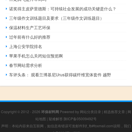
诺奖得主皮萨里德斯：可持续社会发展的成功关键是什么？
三年级作文训练题目及要求（三年级作文训练题目）
保温材料生产工艺环保
过年前有什么好的推荐
上海公安学院排名
苹果手机怎么关闭短信预览啊
春节网站需求分析
车评头条： 观看兰博基尼Urus获得碳纤维宽体套件 越野
Copyright © 2012 - 2026
环保材料网
Powered by
网站分类目录
|
精选推荐文章
|
网
站地图
|
疑难解答
陕ICP备05009492号
声明：本站内容来自互联网，如信息有错误可发邮件到f_fb#foxmail.com说明，我们