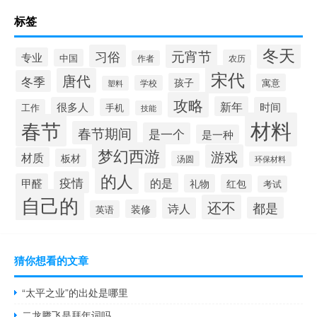
标签
冬天
元宵节
习俗
专业
中国
农历
作者
宋代
唐代
冬季
孩子
寓意
学校
塑料
攻略
新年
很多人
时间
手机
工作
技能
材料
春节
春节期间
是一个
是一种
梦幻西游
游戏
材质
板材
汤圆
环保材料
的人
疫情
的是
甲醛
礼物
红包
考试
自己的
还不
都是
诗人
装修
英语
猜你想看的文章
“太平之业”的出处是哪里
二龙腾飞是拜年词吗