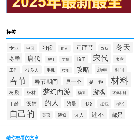
标签
冬天
元宵节
习俗
专业
中国
农历
作者
宋代
唐代
冬季
孩子
寓意
学校
塑料
攻略
新年
很多人
时间
手机
工作
技能
材料
春节
春节期间
是一个
是一种
梦幻西游
游戏
材质
板材
汤圆
环保材料
的人
疫情
的是
甲醛
礼物
红包
考试
自己的
还不
都是
诗人
装修
英语
猜你想看的文章