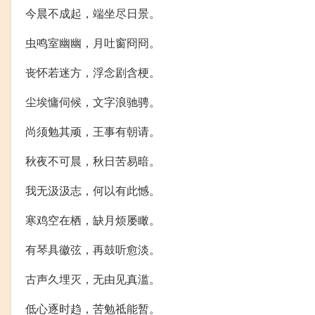
今晨不成起，端坐尽日景。
虫鸣室幽幽，月吐窗冏冏。
丧怀若迷方，浮念剧含梗。
尘埃慵伺候，文字浪驰骋。
尚须勉其顽，王事有朝请。
秋夜不可晨，秋日苦易暗。
我无汲汲志，何以有此憾。
寒鸡空在栖，缺月烦屡瞰。
有琴具徽弦，再鼓听愈淡。
古声久埋灭，无由见真滥。
低心逐时趋，苦勉祗能暂。