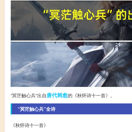
唐代
韩愈
“冥茫触心兵”出自
的《秋怀诗十一首》。
“冥茫触心兵”全诗
《秋怀诗十一首》