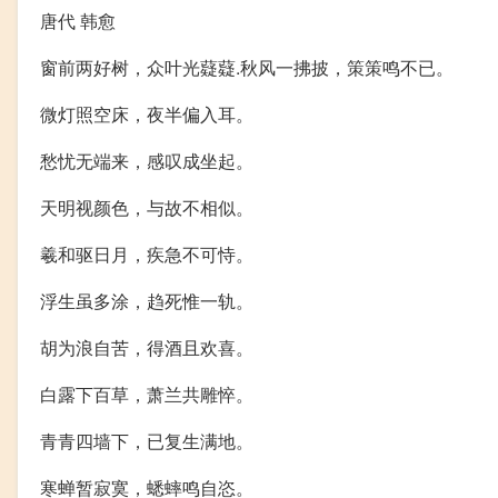
唐代 韩愈
窗前两好树，众叶光薿薿.秋风一拂披，策策鸣不已。
微灯照空床，夜半偏入耳。
愁忧无端来，感叹成坐起。
天明视颜色，与故不相似。
羲和驱日月，疾急不可恃。
浮生虽多涂，趋死惟一轨。
胡为浪自苦，得酒且欢喜。
白露下百草，萧兰共雕悴。
青青四墙下，已复生满地。
寒蝉暂寂寞，蟋蟀鸣自恣。