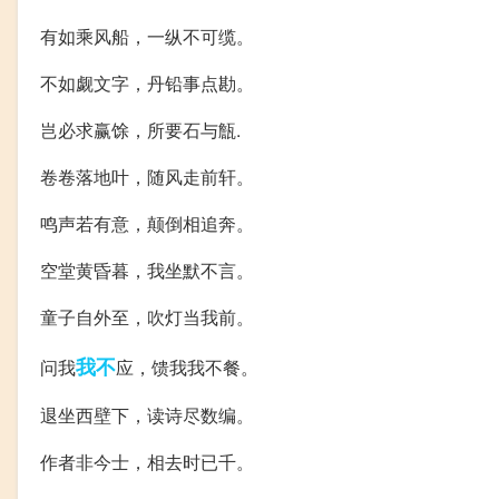
有如乘风船，一纵不可缆。
不如觑文字，丹铅事点勘。
岂必求赢馀，所要石与甔.
卷卷落地叶，随风走前轩。
鸣声若有意，颠倒相追奔。
空堂黄昏暮，我坐默不言。
童子自外至，吹灯当我前。
我不
问我
应，馈我我不餐。
退坐西壁下，读诗尽数编。
作者非今士，相去时已千。