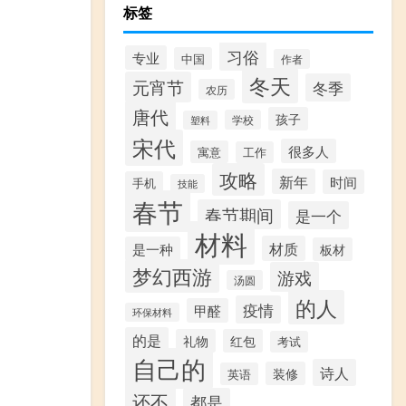
标签
习俗
专业
中国
作者
冬天
元宵节
冬季
农历
唐代
孩子
学校
塑料
宋代
很多人
寓意
工作
攻略
新年
时间
手机
技能
春节
春节期间
是一个
材料
材质
是一种
板材
梦幻西游
游戏
汤圆
的人
疫情
甲醛
环保材料
的是
礼物
红包
考试
自己的
诗人
装修
英语
还不
都是