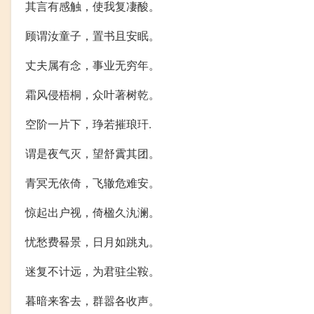
其言有感触，使我复凄酸。
顾谓汝童子，置书且安眠。
丈夫属有念，事业无穷年。
霜风侵梧桐，众叶著树乾。
空阶一片下，琤若摧琅玕.
谓是夜气灭，望舒霣其团。
青冥无依倚，飞辙危难安。
惊起出户视，倚楹久汍澜。
忧愁费晷景，日月如跳丸。
迷复不计远，为君驻尘鞍。
暮暗来客去，群嚣各收声。