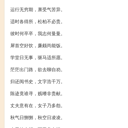
运行无穷期，禀受气苦异。
适时各得所，松柏不必贵。
彼时何卒卒，我志何曼曼。
犀首空好饮，廉颇尚能饭。
学堂日无事，驱马适所愿。
茫茫出门路，欲去聊自劝。
归还阅书史，文字浩千万。
陈迹竟谁寻，贱嗜非贵献。
丈夫意有在，女子乃多怨。
秋气日恻恻，秋空日凌凌。