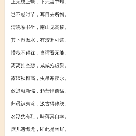
上无枝上蜩，下无盘中蝇。
岂不感时节，耳目去所憎。
清晓卷书坐，南山见高棱。
其下澄湫水，有蛟寒可罾。
惜哉不得往，岂谓吾无能。
离离挂空悲，戚戚抱虚警。
露泫秋树高，虫吊寒夜永。
敛退就新懦，趋营悼前猛。
归愚识夷涂，汲古得修绠。
名浮犹有耻，味薄真自幸。
庶几遗悔尤，即此是幽屏。