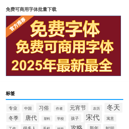
免费可商用字体批量下载
标签
冬天
元宵节
习俗
专业
中国
农历
作者
宋代
唐代
冬季
孩子
寓意
学校
塑料
攻略
新年
很多人
时间
手机
工作
技能