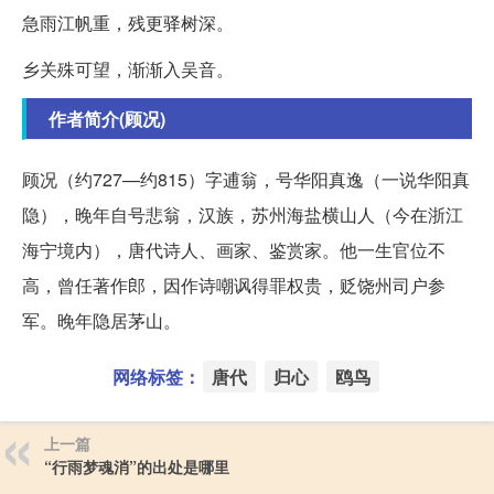
急雨江帆重，残更驿树深。
乡关殊可望，渐渐入吴音。
作者简介(顾况)
顾况（约727—约815）字逋翁，号华阳真逸（一说华阳真
隐），晚年自号悲翁，汉族，苏州海盐横山人（今在浙江
海宁境内），唐代诗人、画家、鉴赏家。他一生官位不
高，曾任著作郎，因作诗嘲讽得罪权贵，贬饶州司户参
军。晚年隐居茅山。
网络标签：
唐代
归心
鸥鸟
上一篇
“行雨梦魂消”的出处是哪里