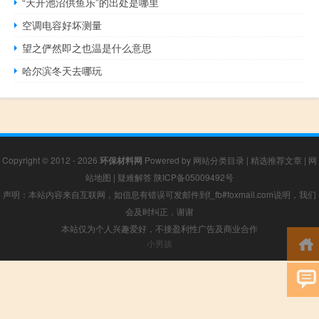
“天开池沼供鱼乐”的出处是哪里
空调电容好坏测量
望之俨然即之也温是什么意思
哈尔滨冬天去哪玩
Copyright © 2012 - 2026
环保材料网
Powered by
网站分类目录
|
精选推荐文章
|
网
站地图
|
疑难解答
陕ICP备05009492号
声明：本站内容来自互联网，如信息有错误可发邮件到f_fb#foxmail.com说明，我们
会及时纠正，谢谢
本站仅为个人兴趣爱好，不接盈利性广告及商业合作
小男孩