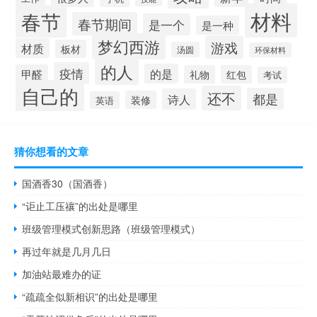
材料
春节
春节期间
是一个
是一种
梦幻西游
游戏
材质
板材
汤圆
环保材料
的人
疫情
的是
甲醛
礼物
红包
考试
自己的
还不
都是
诗人
装修
英语
猜你想看的文章
国酒香30（国酒香）
“讵止工压禳”的出处是哪里
班级管理模式创新思路（班级管理模式）
再过年就是几月几日
加油站最难办的证
“疏疏全似新相识”的出处是哪里