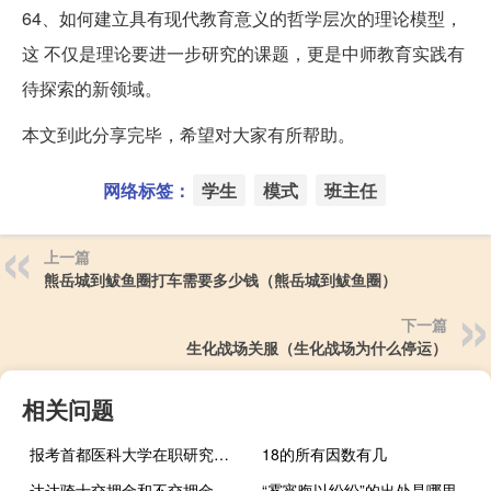
64、如何建立具有现代教育意义的哲学层次的理论模型，
这 不仅是理论要进一步研究的课题，更是中师教育实践有
待探索的新领域。
本文到此分享完毕，希望对大家有所帮助。
网络标签：
学生
模式
班主任
上一篇
熊岳城到鲅鱼圈打车需要多少钱（熊岳城到鲅鱼圈）
下一篇
生化战场关服（生化战场为什么停运）
相关问题
报考首都医科大学在职研究生参加全国考试吗
18的所有因数有几
达达骑士交押金和不交押金的区别
“雾宵晦以纷纷”的出处是哪里