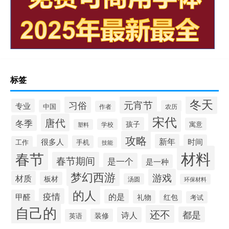
标签
冬天
元宵节
习俗
专业
中国
农历
作者
宋代
唐代
冬季
孩子
寓意
学校
塑料
攻略
新年
很多人
时间
手机
工作
技能
材料
春节
春节期间
是一个
是一种
梦幻西游
游戏
材质
板材
汤圆
环保材料
的人
疫情
的是
甲醛
礼物
红包
考试
自己的
还不
都是
诗人
装修
英语