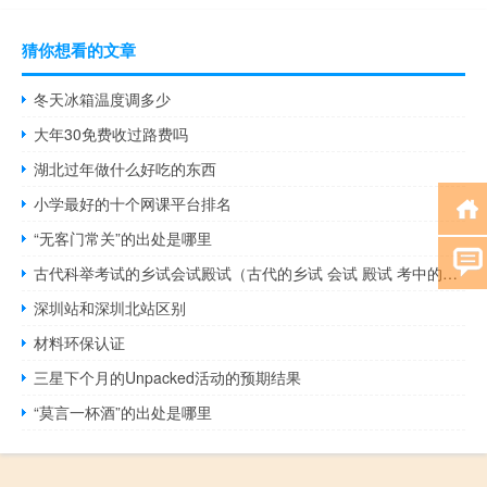
猜你想看的文章
冬天冰箱温度调多少
大年30免费收过路费吗
湖北过年做什么好吃的东西
小学最好的十个网课平台排名
“无客门常关”的出处是哪里
古代科举考试的乡试会试殿试（古代的乡试 会试 殿试 考中的前三名各称什么）
深圳站和深圳北站区别
材料环保认证
三星下个月的Unpacked活动的预期结果
“莫言一杯酒”的出处是哪里