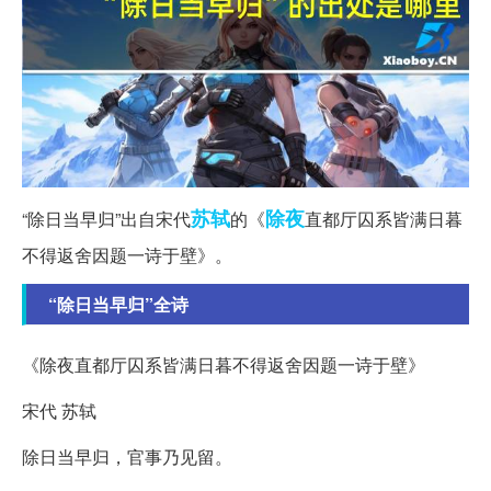
苏轼
除夜
“除日当早归”出自宋代
的《
直都厅囚系皆满日暮
不得返舍因题一诗于壁》。
“除日当早归”全诗
《除夜直都厅囚系皆满日暮不得返舍因题一诗于壁》
宋代 苏轼
除日当早归，官事乃见留。