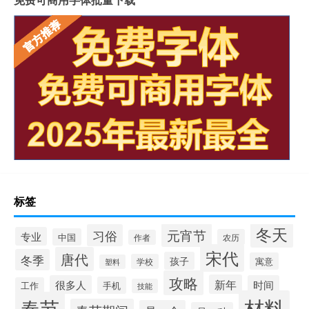
标签
冬天
元宵节
习俗
专业
中国
农历
作者
宋代
唐代
冬季
孩子
寓意
学校
塑料
攻略
新年
很多人
时间
手机
工作
技能
材料
春节