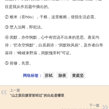
目是我从作后题中摘出的。
② 糇米（音hóu），干粮，这里糇粮，借指生活必需。
③ 堕入法网，即犯法。
④ 闵默，亦作悯默，心中有忧说不出来的意思。唐吴均
诗：“拦衣空悯默”，白居易诗：“闵默秋风前”，及作者白帝
庙诗：“崎岖来野庙，闵默愧常时”可证。
⑤ 前修，先贤。
网络标签：
苏轼
除夜
黄庭坚
上一篇
“山之面目腹背皆经过”的出处是哪里
下一篇