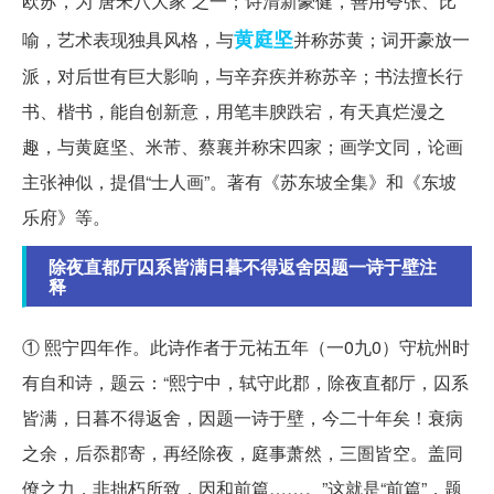
欧苏，为“唐宋八大家”之一；诗清新豪健，善用夸张、比
黄庭坚
喻，艺术表现独具风格，与
并称苏黄；词开豪放一
派，对后世有巨大影响，与辛弃疾并称苏辛；书法擅长行
书、楷书，能自创新意，用笔丰腴跌宕，有天真烂漫之
趣，与黄庭坚、米芾、蔡襄并称宋四家；画学文同，论画
主张神似，提倡“士人画”。著有《苏东坡全集》和《东坡
乐府》等。
除夜直都厅囚系皆满日暮不得返舍因题一诗于壁注
释
① 熙宁四年作。此诗作者于元祐五年（一0九0）守杭州时
有自和诗，题云：“熙宁中，轼守此郡，除夜直都厅，囚系
皆满，日暮不得返舍，因题一诗于壁，今二十年矣！衰病
之余，后忝郡寄，再经除夜，庭事萧然，三圄皆空。盖同
僚之力，非拙朽所致，因和前篇……。”这就是“前篇”，题