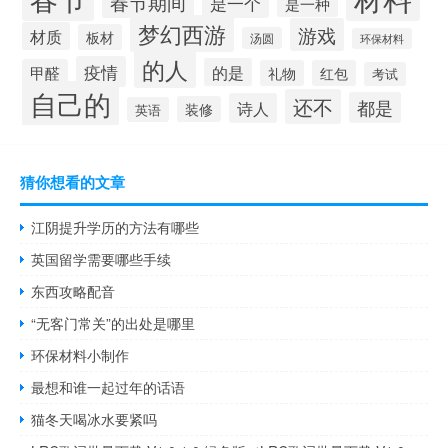
春节期间
是一个
是一种
梦幻西游
游戏
材质
板材
汤圆
环保材料
的人
疫情
的是
甲醛
礼物
红包
考试
自己的
还不
都是
诗人
装修
英语
猜你想看的文章
江阴提升学历的方法有哪些
英国留学需要哪些手续
东西攻略配音
“无客门常关”的出处是哪里
环保材料小制作
最想和谁一起过年的话语
猫冬天喝冰水要紧吗