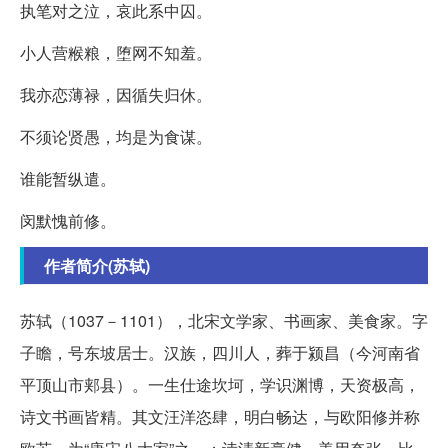
执笔对之泣，哀此系中囚。
小人营糇粮，堕网不知羞。
我亦恋薄禄，因循失归休。
不须论贤愚，均是为食谋。
谁能暂纵遣。
闵默愧前修。
作者简介(苏轼)
苏轼（1037－1101），北宋文学家、书画家、美食家。字
子瞻，号东坡居士。汉族，四川人，葬于颍昌（今河南省
平顶山市郏县）。一生仕途坎坷，学识渊博，天资极高，
诗文书画皆精。其文汪洋恣肆，明白畅达，与欧阳修并称