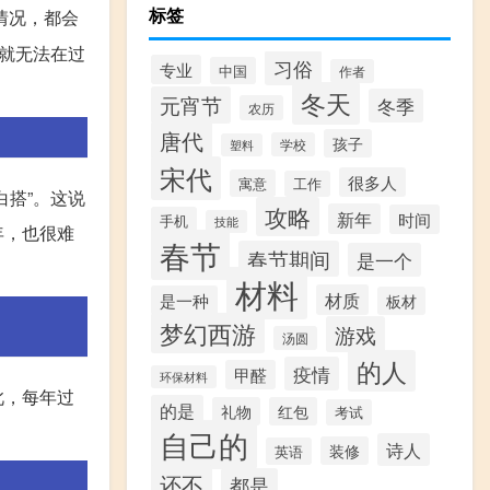
标签
情况，都会
就无法在过
习俗
专业
中国
作者
冬天
元宵节
冬季
农历
唐代
孩子
学校
塑料
宋代
很多人
寓意
工作
搭”。这说
攻略
新年
时间
手机
技能
年，也很难
春节
春节期间
是一个
材料
材质
是一种
板材
梦幻西游
游戏
汤圆
的人
疫情
甲醛
环保材料
此，每年过
的是
礼物
红包
考试
自己的
诗人
装修
英语
还不
都是