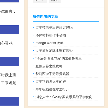
身体健康，
猜你想看的文章
过年带老婆出去旅游好吗
环保材料制作小动物
manga works 攻略
的心灵鸡
过年沛县足球比赛有哪些
“子后分明说与汝”的出处是哪里
魔兽云界之乱攻略
梦幻西游手游最贵武器
平时我上班
过年猪肉怎么卖的好
时工来凑足
拜年祝福语在哪里打开
消息人士：G20草案表示风险平衡仍向下行倾斜