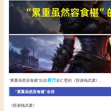
唐代
“累重虽然容食椹”出自
吴仁璧的《投谢钱武肃》。
“累重虽然容食椹”全诗
《投谢钱武肃》