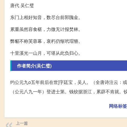
唐代 吴仁璧
东门上相好知音，数尽台前郭隗金。
累重虽然容食椹，力微无计报焚林。
弊貂不称芙蓉幕，衰朽仍惭玳瑁簪。
十里溪光一山月，可堪从此负归心。
作者简介(吴仁璧)
约公元九o五年前后在世]字廷宝，吴人。（全唐诗注云：
（公元八九一年）登进士第。钱铰据浙江，累辟不肯就。
网络标签
上一篇