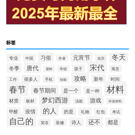
标签
冬天
元宵节
习俗
专业
中国
农历
作者
宋代
唐代
冬季
孩子
寓意
学校
塑料
攻略
新年
很多人
时间
手机
工作
技能
材料
春节
春节期间
是一个
是一种
梦幻西游
游戏
材质
板材
汤圆
环保材料
的人
疫情
的是
甲醛
礼物
红包
考试
自己的
还不
都是
诗人
装修
英语