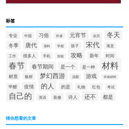
标签
冬天
元宵节
习俗
专业
中国
农历
作者
宋代
唐代
冬季
孩子
寓意
学校
塑料
攻略
新年
很多人
时间
手机
工作
技能
材料
春节
春节期间
是一个
是一种
梦幻西游
游戏
材质
板材
汤圆
环保材料
的人
疫情
的是
甲醛
礼物
红包
考试
自己的
还不
都是
诗人
装修
英语
猜你想看的文章