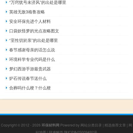
“万窍犹号未济风”的出处是哪里
英雄无敌3格鲁攻略
安全环保先进个人材料
口袋妖怪梦的光点攻略图文
“至性切於亲”的出处是哪里
春节感谢母亲的话怎么说
环境科学专业代码是什么
梦幻西游手游最贵武器
炉石传说春节送什么
合葬吗什么梗？什么梗
Copyright © 2012 - 2026
环保材料网
Powered by
网站分类目录
|
精选推荐文章
|
网
站地图
|
疑难解答
陕ICP备05009492号