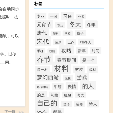
标签
会自动同步
习俗
专业
中国
数据时，按
作者
冬天
元宵节
冬季
农历
唐代
孩子
学校
塑料
选项，可以
宋代
很多人
寓意
工作
攻略
新年
时间
手机
技能
告等。以便
春节
春节期间
是一个
量上网。
材料
材质
是一种
板材
梦幻西游
游戏
汤圆
的人
疫情
甲醛
环保材料
的是
礼物
红包
考试
自己的
诗人
装修
英语
还不
都是
下一篇