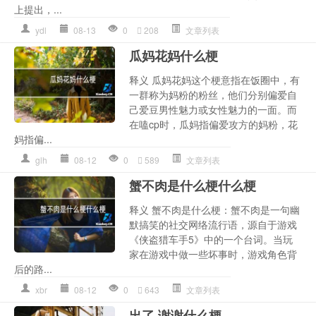
上提出，...
ydl
08-13
0
208
文章列表
瓜妈花妈什么梗
释义 瓜妈花妈这个梗意指在饭圈中，有
一群称为妈粉的粉丝，他们分别偏爱自
己爱豆男性魅力或女性魅力的一面。而
在嗑cp时，瓜妈指偏爱攻方的妈粉，花
妈指偏...
glh
08-12
0
589
文章列表
蟹不肉是什么梗什么梗
释义 蟹不肉是什么梗：蟹不肉是一句幽
默搞笑的社交网络流行语，源自于游戏
《侠盗猎车手5》中的一个台词。当玩
家在游戏中做一些坏事时，游戏角色背
后的路...
xbr
08-12
0
643
文章列表
出了,谢谢什么梗