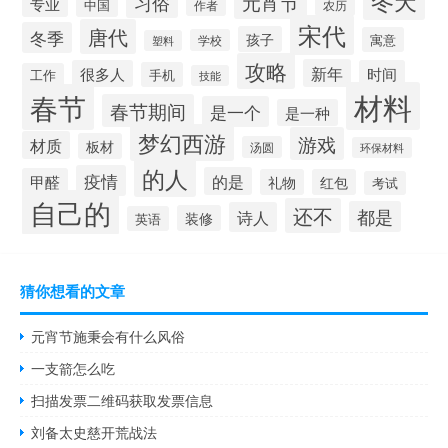
冬天
元宵节
习俗
专业
中国
农历
作者
宋代
唐代
冬季
孩子
寓意
学校
塑料
攻略
新年
很多人
时间
手机
工作
技能
材料
春节
春节期间
是一个
是一种
梦幻西游
游戏
材质
板材
汤圆
环保材料
的人
疫情
的是
甲醛
礼物
红包
考试
自己的
还不
都是
诗人
装修
英语
猜你想看的文章
元宵节施秉会有什么风俗
一支箭怎么吃
扫描发票二维码获取发票信息
刘备太史慈开荒战法