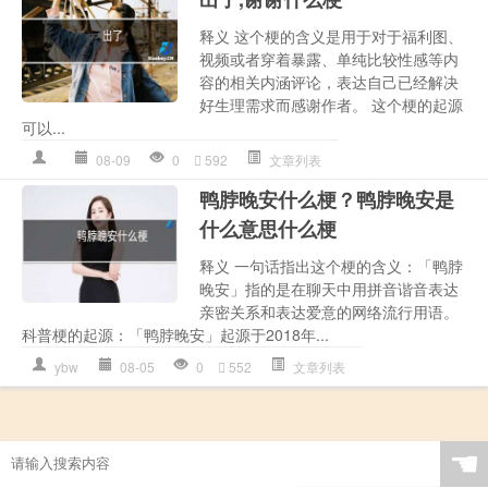
释义 这个梗的含义是用于对于福利图、
视频或者穿着暴露、单纯比较性感等内
容的相关内涵评论，表达自己已经解决
好生理需求而感谢作者。 这个梗的起源
可以...
08-09
0
592
文章列表
鸭脖晚安什么梗？鸭脖晚安是
什么意思什么梗
释义 一句话指出这个梗的含义：「鸭脖
晚安」指的是在聊天中用拼音谐音表达
亲密关系和表达爱意的网络流行用语。
科普梗的起源：「鸭脖晚安」起源于2018年...
ybw
08-05
0
552
文章列表
☚