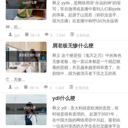
释义 yyds，是网络用语“永远的神”的缩
写，常在微博或直播中看到人们刷yyds
的弹幕。起源于山泥若（前职业选手，
现为主播）在直播中称呼Uzi为永远滴
神，后...
yyd
08-19
0
534
文章列表
屑老板无惨什么梗
释义 这个梗是指《鬼灭之刃》中的角色
无惨老板，他一直以来都是一个残忍狠
毒的恶棍，并且越来越变得坏透了。在
剧情中，因为被消灭者下弦之五的死
亡，无惨...
xlb
08-13
0
402
文章列表
ydl什么梗
释义 ydl：意大利就是欧洲的意思，有
时候是很有道理的。 起源于2021年，
在中国大陆的网络用语中兴起。最初由
一位名叫张杰的大学生在社交媒体平台