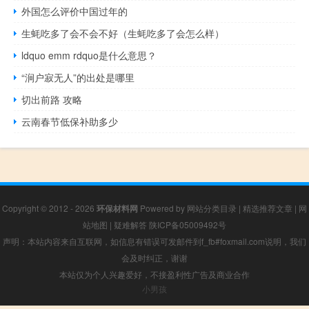
外国怎么评价中国过年的
生蚝吃多了会不会不好（生蚝吃多了会怎么样）
ldquo emm rdquo是什么意思？
“涧户寂无人”的出处是哪里
切出前路 攻略
云南春节低保补助多少
Copyright © 2012 - 2026
环保材料网
Powered by
网站分类目录
|
精选推荐文章
|
网
站地图
|
疑难解答
陕ICP备05009492号
声明：本站内容来自互联网，如信息有错误可发邮件到f_fb#foxmail.com说明，我们
会及时纠正，谢谢
本站仅为个人兴趣爱好，不接盈利性广告及商业合作
小男孩