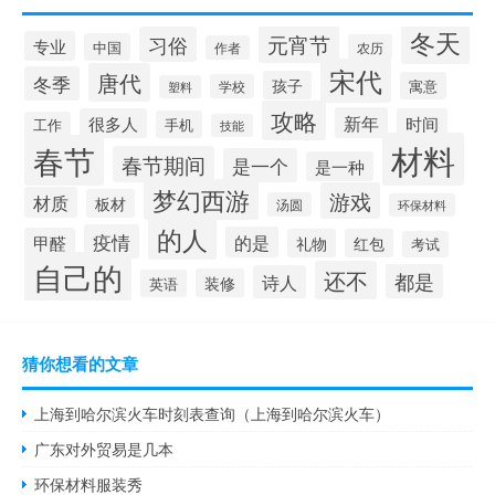
冬天
元宵节
习俗
专业
中国
农历
作者
宋代
唐代
冬季
孩子
寓意
学校
塑料
攻略
新年
很多人
时间
手机
工作
技能
材料
春节
春节期间
是一个
是一种
梦幻西游
游戏
材质
板材
汤圆
环保材料
的人
疫情
的是
甲醛
礼物
红包
考试
自己的
还不
都是
诗人
装修
英语
猜你想看的文章
上海到哈尔滨火车时刻表查询（上海到哈尔滨火车）
广东对外贸易是几本
环保材料服装秀