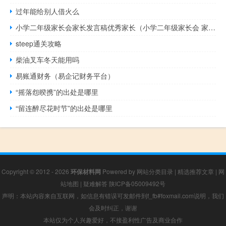
过年能给别人借火么
小学二年级家长会家长发言稿优秀家长（小学二年级家长会 家长发言稿）
steep通关攻略
柴油叉车冬天能用吗
易账通财务（易企记财务平台）
“摇落怨暌携”的出处是哪里
“留连醉尽花时节”的出处是哪里
Copyright © 2012 - 2026
环保材料网
Powered by
网站分类目录
|
精选推荐文章
|
网
站地图
|
疑难解答
陕ICP备05009492号
声明：本站内容来自互联网，如信息有错误可发邮件到f_fb#foxmail.com说明，我们
会及时纠正，谢谢
本站仅为个人兴趣爱好，不接盈利性广告及商业合作