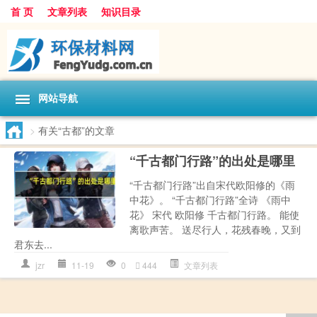
首 页
文章列表
知识目录
网站导航
>
有关“古都”的文章
“千古都门行路”的出处是哪里
“千古都门行路”出自宋代欧阳修的《雨
中花》。 “千古都门行路”全诗 《雨中
花》 宋代 欧阳修 千古都门行路。 能使
离歌声苦。 送尽行人，花残春晚，又到
君东去...
jzr
11-19
0
444
文章列表