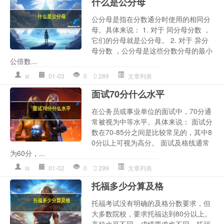
什么是公分母
公分母是指在分数通分时使用的相同分
母。具体来说： 1. 对于 同分母分数 ，
它们的分母就是公分母。 2. 对于 异分
母分数 ，公分母是这些分数分母的最小
公倍数...
sl
01-03
0
289
文章列表
面试70分什么水平
在公务员或事业单位的面试中，70分通
常被视为中等水平。具体来说： 面试分
数在70-85分之间是比较常见的，其中8
0分以上可视为高分。 面试及格线通常
为60分，...
ls
01-02
0
299
文章列表
托福多少分算及格
托福考试没有明确的及格分数要求，但
大多数院校，要求托福达到80分以上。