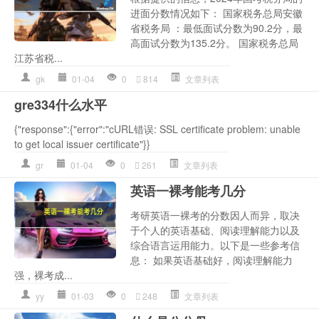
进面分数情况如下： 国家税务总局安徽
省税务局 ：最低面试分数为90.2分，最
高面试分数为135.2分。 国家税务总局
江苏省税...
gk
01-04
0
814
文章列表
gre334什么水平
{"response":{"error":"cURL错误: SSL certificate problem: unable
to get local issuer certificate"}}
gr
01-04
0
261
文章列表
英语一裸考能考几分
考研英语一裸考的分数因人而异，取决
于个人的英语基础、阅读理解能力以及
综合语言运用能力。以下是一些参考信
息： 如果英语基础好，阅读理解能力
强，裸考成...
yy
01-03
0
248
文章列表