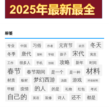
标签
冬天
元宵节
习俗
专业
中国
农历
作者
宋代
唐代
冬季
孩子
寓意
学校
塑料
攻略
新年
很多人
时间
手机
工作
技能
材料
春节
春节期间
是一个
是一种
梦幻西游
游戏
材质
板材
汤圆
环保材料
的人
疫情
的是
甲醛
礼物
红包
考试
自己的
还不
都是
诗人
装修
英语