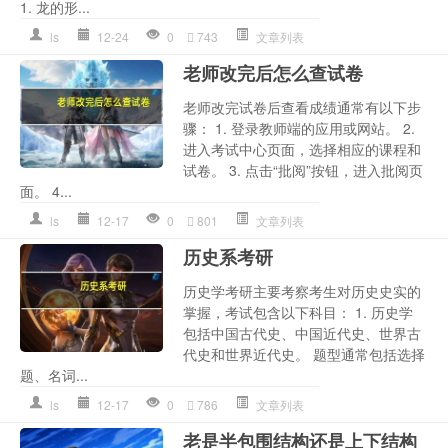
1. 龙的形...
ls
12-24
0
743
文章列表
老师改完后怎么查试卷
老师改完试卷后查看成绩通常有以下步
骤： 1. 登录教师端的应用或网站。 2.
进入考试中心页面，选择相应的课程和
试卷。 3. 点击“批阅”按钮，进入批阅页
面。 4...
ls
12-17
0
801
文章列表
历史系考研
历史学考研主要考察考生对历史史实的
掌握，考试包含以下科目： 1. 历史学
包括中国古代史、中国近代史、世界古
代史和世界近代史。 题型通常包括选择
题、名词...
ls
12-17
0
786
文章列表
老是半包围结构还是上下结构