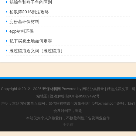
鲳鳊鱼和燕子鱼的区别
柏浪涛2016刑法攻略
淀粉基环保材料
epp材料环保
私下买卖土地如何定罪
雁过留痕近义词（雁过留痕）
Copyright © 2012 - 2026
环保材料网
Powered by
网站分类目录
|
精选推荐文章
|
网
站地图
|
疑难解答
陕ICP备05009492号
声明：本站内容来自互联网，如信息有错误可发邮件到f_fb#foxmail.com说明，我们
会及时纠正，谢谢
本站仅为个人兴趣爱好，不接盈利性广告及商业合作
小男孩