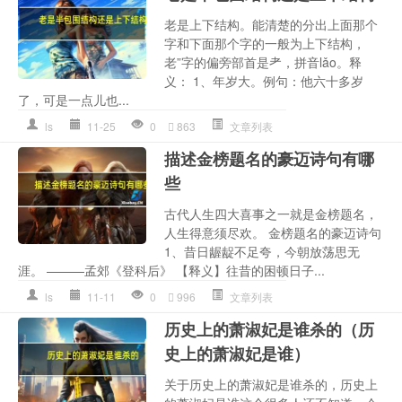
老是上下结构。能清楚的分出上面那个
字和下面那个字的一般为上下结构，
老”字的偏旁部首是耂，拼音lǎo。释
义： 1、年岁大。例句：他六十多岁
了，可是一点儿也...
ls
11-25
0
863
文章列表
描述金榜题名的豪迈诗句有哪
些
古代人生四大喜事之一就是金榜题名，
人生得意须尽欢。 金榜题名的豪迈诗句
1、昔日龌龊不足夸，今朝放荡思无
涯。 ———孟郊《登科后》 【释义】往昔的困顿日子...
ls
11-11
0
996
文章列表
历史上的萧淑妃是谁杀的（历
史上的萧淑妃是谁）
关于历史上的萧淑妃是谁杀的，历史上