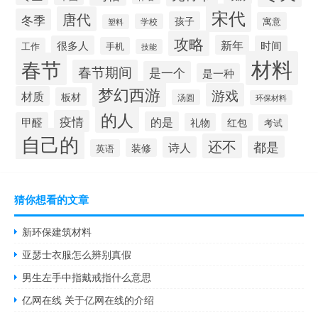
宋代
唐代
冬季
孩子
寓意
学校
塑料
攻略
新年
很多人
时间
手机
工作
技能
材料
春节
春节期间
是一个
是一种
梦幻西游
游戏
材质
板材
汤圆
环保材料
的人
疫情
的是
甲醛
礼物
红包
考试
自己的
还不
都是
诗人
装修
英语
猜你想看的文章
新环保建筑材料
亚瑟士衣服怎么辨别真假
男生左手中指戴戒指什么意思
亿网在线 关于亿网在线的介绍