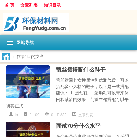
首 页
文章列表
知识目录
网站导航
>
作者“ls”的文章
蕾丝裙搭配什么鞋子
蕾丝裙因其女性属性和优雅气质，可以
搭配多种风格的鞋子，以下是一些搭配
建议： 1. 运动鞋 ： 运动鞋可以带来休
闲和减龄的效果，与蕾丝裙搭配可以平
衡其正式...
ls
01-09
0
832
文章列表
面试70分什么水平
在公务员或事业单位的面试中，70分通