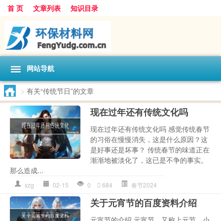
首 页
文章列表
知识目录
网站导航
>
有关“传统节日”的文章
现在过年还有传统文化吗
现在过年还有传统文化吗 感觉传统春节
的习俗在慢慢消失，这是什么原因？这
是好事还是坏事？ 传统春节的味道正在
渐渐地被淡化了，这已是不争的事实。
那么造成...
xzg
02-15
0
684
春节2024
关于元宵节的百度资料介绍
元宵节的介绍 元宵节，又称上元节、小