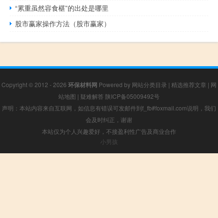
“累重虽然容食椹”的出处是哪里
股市赢家操作方法（股市赢家）
Copyright © 2012 - 2026
环保材料网
Powered by
网站分类目录
|
精选推荐文章
|
网
站地图
|
疑难解答
陕ICP备05009492号
声明：本站内容来自互联网，如信息有错误可发邮件到f_fb#foxmail.com说明，我们
会及时纠正，谢谢
本站仅为个人兴趣爱好，不接盈利性广告及商业合作
小男孩