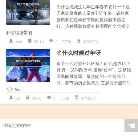
为什么感觉这几年过年春节农村一个姓
氏家族聚餐的非常多? 近年来，农村家
族聚餐在过年春节期间显得越来越盛
行。这种现象背后有着深厚的文化积淀
和情感纽带的...
xwd
02-10
0
726
春节2024
啥什么时候过年呀
春节什么时候开始庆祝? 春节,是农历正
月初一,又叫阴历年,俗称“过年”。这是我
国民间最隆重、最热闹的一个传统节
日。春节的历史很悠久,它起源于殷商时
期年头...
ssl
02-10
0
739
春节2024
☚