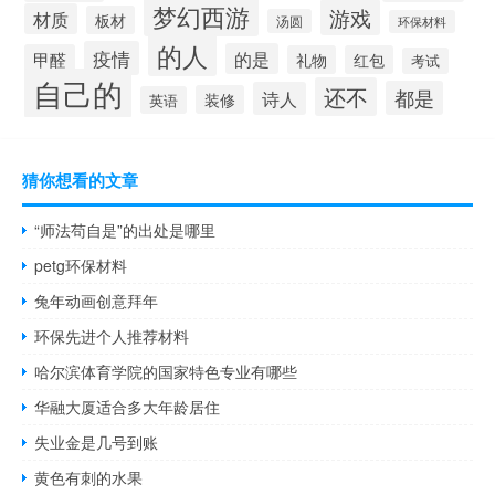
梦幻西游
游戏
材质
板材
汤圆
环保材料
的人
疫情
的是
甲醛
礼物
红包
考试
自己的
还不
都是
诗人
装修
英语
猜你想看的文章
“师法苟自是”的出处是哪里
petg环保材料
兔年动画创意拜年
环保先进个人推荐材料
哈尔滨体育学院的国家特色专业有哪些
华融大厦适合多大年龄居住
失业金是几号到账
黄色有刺的水果