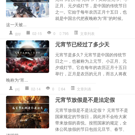
正月、元夕或灯节，是中国的传统节日
之一。它始于每年农历正月十五日，也
就是中国古代把夜晚称为“宵”的时候。
这一天被...
gyy
02-15
0
795
文章列表
元宵节已经过了多少天
元宵节是多久? 元宵节是中国的传统节
日之一，也被称为上元节、小正月、元
夕或灯节。它在每年的农历正月十五日
举行，正月是农历的元月，而古人将夜
晚称为“宵...
yxj
02-14
0
64
文章列表
元宵节放假是不是法定假
元宵节放假是不是法定假？ 元宵节不是
国家规定的节假日，因此并不会给大家
带来放假的喜悦。按照国家的规定，全
体公民放假的节日包括元旦节、春节、