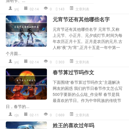
清明节、...
yxj
02-14
0
143
文章列表
元宵节还有其他哪些名字
元宵节还有其他哪些名字 元宵节,又称
上元节、小正月、元夕或灯节,时间为每
年农历正月十五。正月是农历的元月,古
人称“夜”为“宵”,正月十五是一年中第一
个月圆...
yxj
02-14
0
303
文章列表
春节算过节吗作文
下面围绕“春节算过节吗作文”主题解决
网友的困惑 我们的节日春节作文怎么写
500字要新的么么哒_作业帮 春节是我
最喜欢的节日。作为中华民族的传统节
日，春节的...
cjs
02-11
0
669
文章列表
姓王的喜欢过年吗