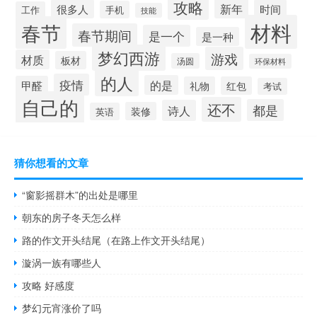
攻略
新年
很多人
时间
手机
工作
技能
材料
春节
春节期间
是一个
是一种
梦幻西游
游戏
材质
板材
汤圆
环保材料
的人
疫情
的是
甲醛
礼物
红包
考试
自己的
还不
都是
诗人
装修
英语
猜你想看的文章
“窗影摇群木”的出处是哪里
朝东的房子冬天怎么样
路的作文开头结尾（在路上作文开头结尾）
漩涡一族有哪些人
攻略 好感度
梦幻元宵涨价了吗