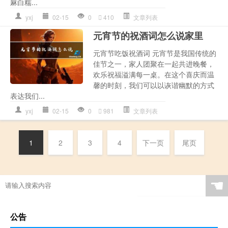
麻白糯...
yxj
02-15
0
410
文章列表
元宵节的祝酒词怎么说家里
元宵节吃饭祝酒词 元宵节是我国传统的
佳节之一，家人团聚在一起共进晚餐，
欢乐祝福溢满每一桌。在这个喜庆而温
馨的时刻，我们可以以诙谐幽默的方式
表达我们...
yxj
02-15
0
981
文章列表
1
2
3
4
下一页
尾页
☚
公告