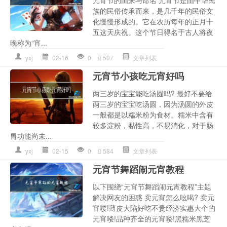
元宵节的由来与命名 元宵节是由中华民
族的民俗传承而来，是几千年的民俗文
化慢慢形成的。它在农历每年的正月十
五这天庆祝。这个节日得名于古人将夜
晚称为“宵...
yxj
02-16
0
507
文章列表
元宵节小孩吃元宵好吗
两三岁的宝宝能吃汤圆吗? 最好不要给
两三岁的宝宝吃汤圆，因为汤圆的外皮
一般都是以糯米粉为食材。糯米中含有
较多淀粉，黏性高，不易消化，对于肠
胃功能尚未...
yxj
02-15
0
584
文章列表
元宵节舞蹈闹元宵教程
以下围绕“元宵节舞蹈闹元宵教程”主题
解决网友的困惑 卖元宵怎么吆喝? 卖元
宵喽!薄皮大陷好吃不贵经济实惠大个的
元宵喽!品种齐全的元宵喽!黑糯米黑芝