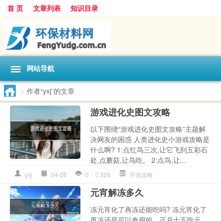
首 页
文章列表
知识目录
网站导航
>
作者“yxj”的文章
游戏进化史图文攻略
以下围绕“游戏进化史图文攻略”主题解
决网友的困惑 人类进化史小游戏攻略是
什么啊? 1:点红鸟三次,让它飞到五彩石
处,点蘑菇,让鸟吃。 2:点鸟,让...
yxj
04-28
0
326
手游攻略
元宵解冻多久
冻元宵化了再冻还能吃吗? 冻元宵化了
再冻还是可以食用的。正月十五吃元