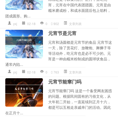
宵，元宵在中国代表团团圆。元宵是由
糯米磨成粉，和成水面团后包上馅料，
团成圆形。购...
yxj
02-18
0
902
文章列表
元宵节是元宵
元宵和汤圆都是元宵节的食品 元宵节这
一天，除了赏花灯、放鞭炮、舞狮子等
等活动外，吃元宵也是必不可少的。元
宵是一种由糯米粉制成的圆球状食品，
通常内陷...
yxj
02-18
0
763
文章列表
元宵节能窜门吗
元宵节能窜门吗 这是一个备受网友困惑
的问题。根据民间固有的习俗文化，从
大年初二开始，一直延续到正月十六，
都是可以互相走亲戚串门的活动。因此
在正月十...