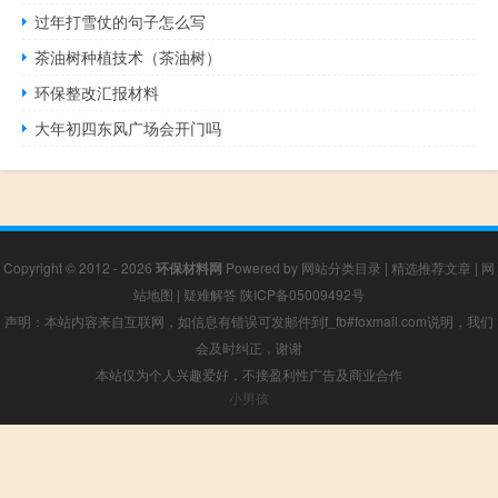
过年打雪仗的句子怎么写
茶油树种植技术（茶油树）
环保整改汇报材料
大年初四东风广场会开门吗
Copyright © 2012 - 2026
环保材料网
Powered by
网站分类目录
|
精选推荐文章
|
网
站地图
|
疑难解答
陕ICP备05009492号
声明：本站内容来自互联网，如信息有错误可发邮件到f_fb#foxmail.com说明，我们
会及时纠正，谢谢
本站仅为个人兴趣爱好，不接盈利性广告及商业合作
小男孩