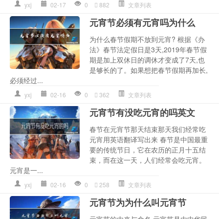
yxj
02-17
0
882
文章列表
元宵节必须有元宵吗为什么
为什么春节假期不放到元宵? 根据《办
法》春节法定假日是3天,2019年春节假
期是加上双休日的调休才变成了7天,也
是够长的了。如果想把春节假期再加长,
必须经过...
yxj
02-16
0
362
文章列表
元宵节有没吃元宵的吗英文
春节在元宵节那天结束那天我们经常吃
元宵用英语翻译写出来 春节是中国最重
要的传统节日，它在农历的正月十五结
束，而在这一天，人们经常会吃元宵。
元宵是一...
yxj
02-16
0
258
文章列表
元宵节为为什么叫元宵节