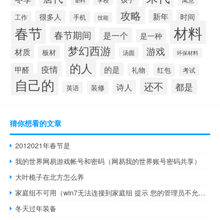
学校
塑料
攻略
新年
很多人
时间
手机
工作
技能
材料
春节
春节期间
是一个
是一种
梦幻西游
游戏
材质
板材
汤圆
环保材料
的人
疫情
的是
甲醛
礼物
红包
考试
自己的
还不
都是
诗人
装修
英语
猜你想看的文章
2012021年春节是
我的世界网易游戏帐号和密码（网易我的世界账号密码共享）
大叶桅子在北方怎么养
家庭组不可用（win7无法连接到家庭组 提示 您的管理员不允许访问家庭组）
冬天过年装备