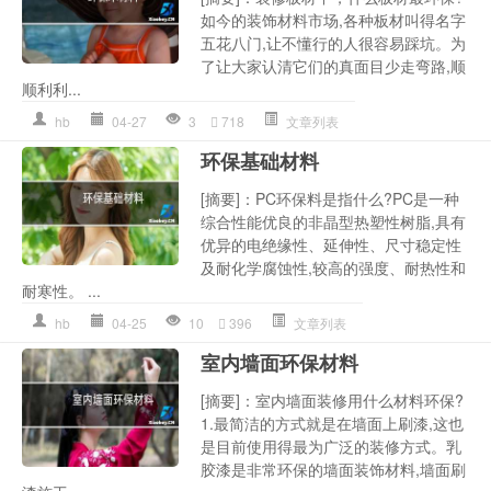
如今的装饰材料市场,各种板材叫得名字
五花八门,让不懂行的人很容易踩坑。为
了让大家认清它们的真面目少走弯路,顺
顺利利...
hb
04-27
3
718
文章列表
环保基础材料
[摘要]：PC环保料是指什么?PC是一种
综合性能优良的非晶型热塑性树脂,具有
优异的电绝缘性、延伸性、尺寸稳定性
及耐化学腐蚀性,较高的强度、耐热性和
耐寒性。 ...
hb
04-25
10
396
文章列表
室内墙面环保材料
[摘要]：室内墙面装修用什么材料环保?
1.最简洁的方式就是在墙面上刷漆,这也
是目前使用得最为广泛的装修方式。乳
胶漆是非常环保的墙面装饰材料,墙面刷