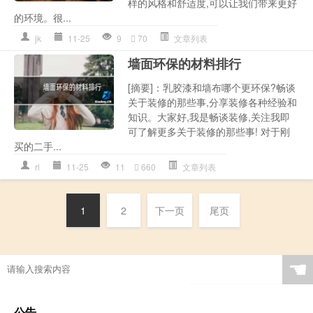
样的风格和舒适度,可以让我们带来更好
的环境。很...
jk
11-25
9
70
文章列表
墙面环保的材料排行
[摘要]：乳胶漆和墙布哪个更环保?畅谈
关于装修的那些事,分享装修各种经验和
知识。大家好,我是畅谈装修,关注我即
可了解更多关于装修的那些事! 对于刚
买的二手...
rl
11-25
11
660
文章列表
1
2
下一页
尾页
☚
公告