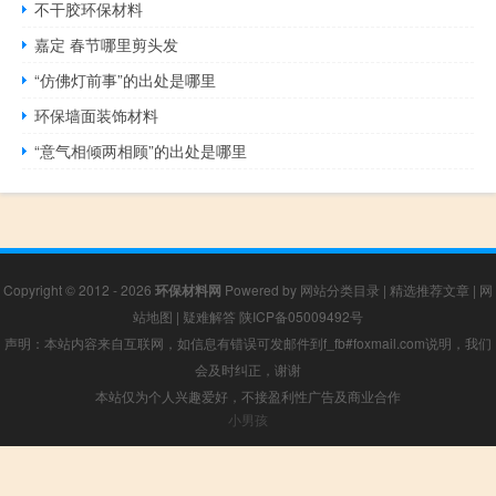
不干胶环保材料
嘉定 春节哪里剪头发
“仿佛灯前事”的出处是哪里
环保墙面装饰材料
“意气相倾两相顾”的出处是哪里
Copyright © 2012 - 2026
环保材料网
Powered by
网站分类目录
|
精选推荐文章
|
网
站地图
|
疑难解答
陕ICP备05009492号
声明：本站内容来自互联网，如信息有错误可发邮件到f_fb#foxmail.com说明，我们
会及时纠正，谢谢
本站仅为个人兴趣爱好，不接盈利性广告及商业合作
小男孩