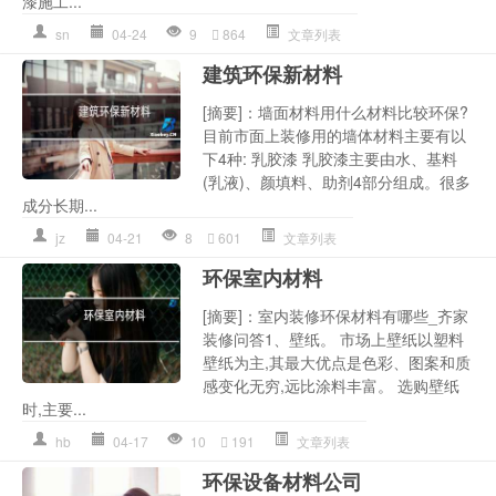
漆施工...
sn
04-24
9
864
文章列表
建筑环保新材料
[摘要]：墙面材料用什么材料比较环保?
目前市面上装修用的墙体材料主要有以
下4种: 乳胶漆 乳胶漆主要由水、基料
(乳液)、颜填料、助剂4部分组成。很多
成分长期...
jz
04-21
8
601
文章列表
环保室内材料
[摘要]：室内装修环保材料有哪些_齐家
装修问答1、壁纸。 市场上壁纸以塑料
壁纸为主,其最大优点是色彩、图案和质
感变化无穷,远比涂料丰富。 选购壁纸
时,主要...
hb
04-17
10
191
文章列表
环保设备材料公司