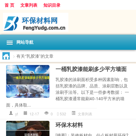
首 页
文章列表
知识目录
网站导航
>
有关“乳胶漆”的文章
一桶乳胶漆能刷多少平方墙面
乳胶漆的涂刷面积受多种因素影响，包
括乳胶漆的品牌、品质、涂刷层数以及
涂刷手法等。以下是一些参考数据： 一
桶乳胶漆通常能刷40-140平方米的墙
面，具体取...
yt
12-17
0
532
文章列表
环保木材料
[摘要]：装修板材中，什么板材最环保?