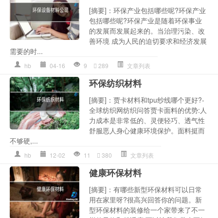
[摘要]：环保产业包括哪些呢?环保产业
包括哪些呢?环保产业是随着环保事业
的发展而发展起来的。当治理污染、改
善环境 成为人民的迫切要求和经济发展
需要的时...
hb
04-16
9
289
文章列表
环保纺织材料
[摘要]：贾卡材料和tpu纱线哪个更好?-
全球纺织网纺织问答贾卡面料的优势:人
力成本是非常低的、灵便轻巧、透气性
舒服恶人身心健康环境保护。面料挺而
不够硬,...
hb
12-02
11
380
文章列表
健康环保材料
[摘要]：有哪些新型环保材料可以日常
用在家里呀?很高兴回答你的问题。新
型环保材料的装修给一个家带来了不一