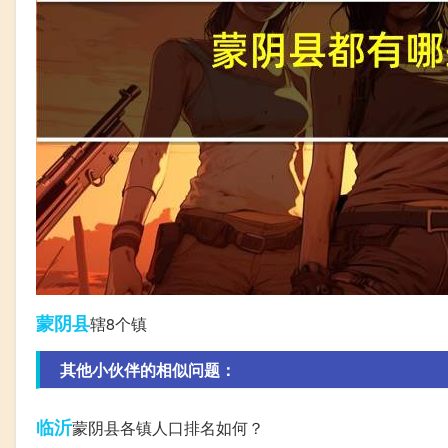
蒙阴县
辖8个镇
其他小伙伴的相似问题：
临沂
蒙阴县各镇人口排名如何？