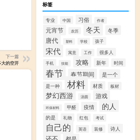
标签
习俗
专业
中国
作者
冬天
元宵节
冬季
农历
唐代
孩子
学校
塑料
宋代
很多人
寓意
工作
下一篇
攻略
新年
时间
多大的空开
手机
技能
春节
春节期间
是一个
材料
材质
是一种
板材
梦幻西游
游戏
汤圆
的人
疫情
甲醛
环保材料
的是
礼物
红包
考试
自己的
诗人
装修
英语
还不
都是