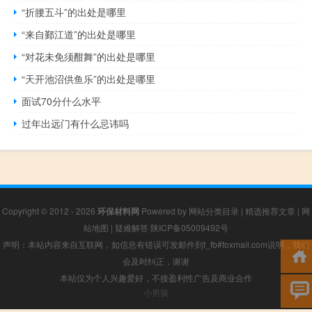
“折腰五斗”的出处是哪里
“来自鄞江道”的出处是哪里
“对花未免须酣舞”的出处是哪里
“天开池沼供鱼乐”的出处是哪里
面试70分什么水平
过年出远门有什么忌讳吗
Copyright © 2012 - 2026
环保材料网
Powered by
网站分类目录
|
精选推荐文章
|
网
站地图
|
疑难解答
陕ICP备05009492号
声明：本站内容来自互联网，如信息有错误可发邮件到f_fb#foxmail.com说明，我们
会及时纠正，谢谢
本站仅为个人兴趣爱好，不接盈利性广告及商业合作
小男孩