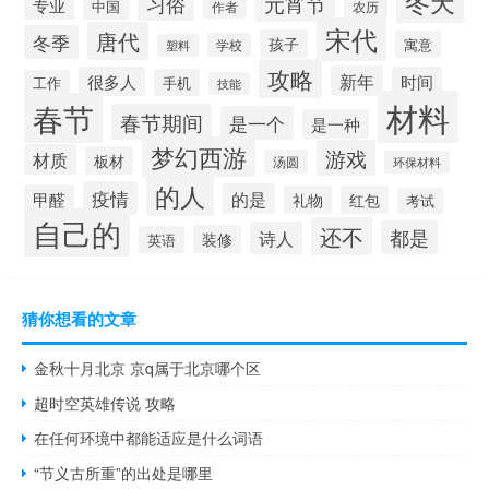
冬天
元宵节
习俗
专业
中国
农历
作者
宋代
唐代
冬季
孩子
寓意
学校
塑料
攻略
新年
很多人
时间
手机
工作
技能
材料
春节
春节期间
是一个
是一种
梦幻西游
游戏
材质
板材
汤圆
环保材料
的人
疫情
的是
甲醛
礼物
红包
考试
自己的
还不
都是
诗人
装修
英语
猜你想看的文章
金秋十月北京 京q属于北京哪个区
超时空英雄传说 攻略
在任何环境中都能适应是什么词语
“节义古所重”的出处是哪里