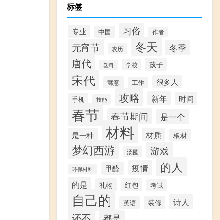
标签
习俗
专业
中国
作者
冬天
元宵节
冬季
农历
唐代
孩子
学校
塑料
宋代
很多人
寓意
工作
攻略
新年
时间
手机
技能
春节
春节期间
是一个
材料
材质
是一种
板材
梦幻西游
游戏
汤圆
的人
疫情
甲醛
环保材料
的是
礼物
红包
考试
自己的
诗人
装修
英语
还不
都是