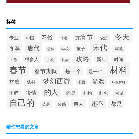
标签
冬天
元宵节
习俗
专业
中国
农历
作者
宋代
唐代
冬季
孩子
寓意
学校
塑料
攻略
新年
很多人
时间
手机
工作
技能
材料
春节
春节期间
是一个
是一种
梦幻西游
游戏
材质
板材
汤圆
环保材料
的人
疫情
的是
甲醛
礼物
红包
考试
自己的
还不
都是
诗人
装修
英语
猜你想看的文章