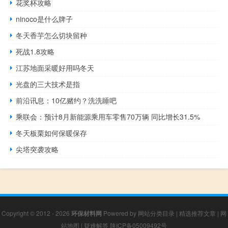
花奖杯攻略
ninoco是什么牌子
冬天香芋怎么切块留种
死战1.8攻略
江苏地面采暖好用吗冬天
光盘的三大技术是指
前沿讯息：10亿赌约？洗洗睡吧
乘联会：预计8月新能源乘用车零售70万辆 同比增长31.5%
冬天板栗如何保暖保存
尖塔突袭攻略
Copyright © 2012 - 2026
环保材料网
Powered by
网站分类目录
|
精选推荐文章
|
网
站地图
|
疑难解答
陕ICP备05009492号