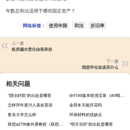
年数总和法适用于哪些固定资产？
网络标签：
使用年限
和法
折旧率
上一篇
租房漏水责任由谁承担
下一篇
我想学化妆该买什么
相关问题
“阴沴奸阳”的出处是哪里
dnf100版本暗强宝珠（dnf暗强宝珠有哪些）
怎样拜年更讨人喜欢英语
金荷冬天能开花吗
鲁东大学怎么样
环保材料的优缺点
联想a278t换外屏教程（联想a278t刷机包）
“明月当轩”的出处是哪里