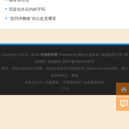
四是先外后内的字吗
“苗同伊阙春”的出处是哪里
Copyright © 2012 - 2026
环保材料网
Powered by
网站分类目录
|
精选推荐文章
|
网
站地图
|
疑难解答
陕ICP备05009492号
声明：本站内容来自互联网，如信息有错误可发邮件到f_fb#foxmail.com说明，我们
会及时纠正，谢谢
本站仅为个人兴趣爱好，不接盈利性广告及商业合作
小男孩