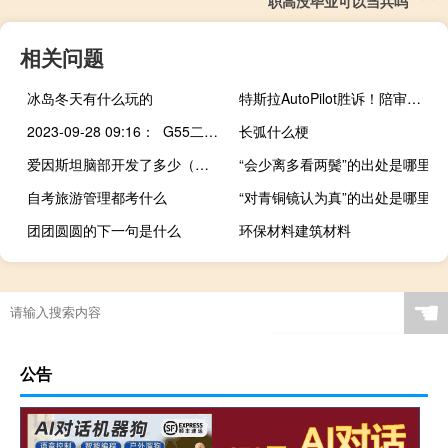
职高没毕业可以当兵吗
相关问题
冰岛冬天有什么玩的
特斯拉AutoPilot胜诉！陪审团认定致命车祸特斯拉不应负责
2023-09-28 09:16： G55二广高速忻州段：去往大同方向，顿村与三家村收费站之间，第二、三车道停靠一辆故障小轿车。G20青银高速吕梁段：因处理事故，吴城、吕梁东、吕梁西收费站入口去往军渡方向的车辆禁止驶入；入口ETC关闭。 ​​​
长弧什么梗
爱因斯坦脑部开发了多少（爱因斯坦的大脑开发了多少）
“会少离多看两鬓”的出处是哪里
自考旅游管理都考什么
“对青铜镜认为真”的出处是哪里
团团圆圆的下一句是什么
环保材料建筑材料
☚
公告