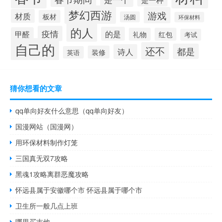
梦幻西游
游戏
材质
板材
汤圆
环保材料
的人
疫情
的是
甲醛
礼物
红包
考试
自己的
还不
都是
诗人
装修
英语
猜你想看的文章
qq单向好友什么意思（qq单向好友）
国漫网站（国漫网）
用环保材料制作灯笼
三国真无双7攻略
黑魂1攻略离群恶魔攻略
怀远县属于安徽哪个市 怀远县属于哪个市
卫生所一般几点上班
哪里买吉他