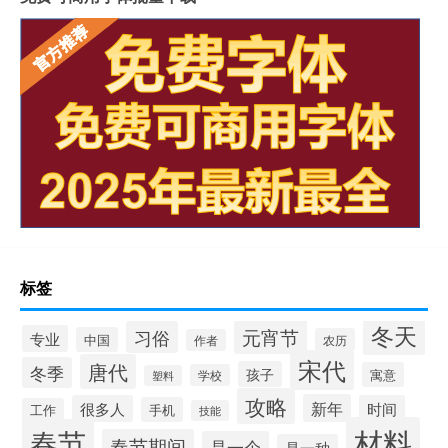
标签
冬天
元宵节
习俗
专业
中国
农历
作者
宋代
唐代
冬季
孩子
寓意
学校
塑料
攻略
新年
很多人
时间
手机
工作
技能
材料
春节
春节期间
是一个
是一种