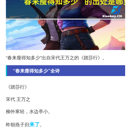
“春来瘦得知多少”出自宋代王万之的《踏莎行》。
“春来瘦得知多少”全诗
《踏莎行》
宋代 王万之
柳外寒轻，水边亭小。
来了
昨朝燕子归
。