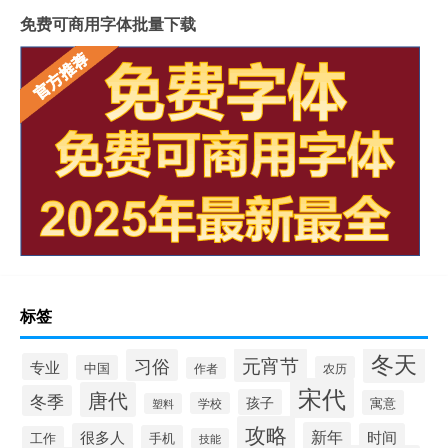
免费可商用字体批量下载
标签
冬天
元宵节
习俗
专业
中国
农历
作者
宋代
唐代
冬季
孩子
寓意
学校
塑料
攻略
新年
很多人
时间
手机
工作
技能