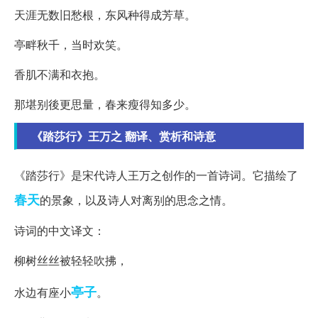
天涯无数旧愁根，东风种得成芳草。
亭畔秋千，当时欢笑。
香肌不满和衣抱。
那堪别後更思量，春来瘦得知多少。
《踏莎行》王万之 翻译、赏析和诗意
《踏莎行》是宋代诗人王万之创作的一首诗词。它描绘了
春天
的景象，以及诗人对离别的思念之情。
诗词的中文译文：
柳树丝丝被轻轻吹拂，
亭子
水边有座小
。