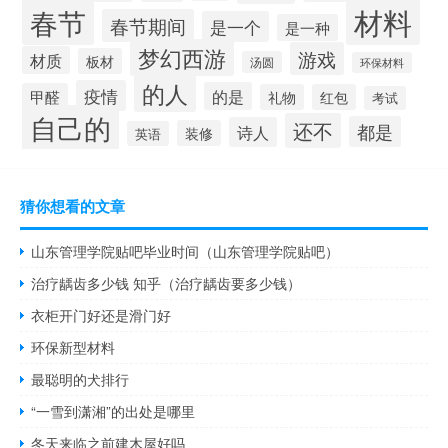
材料
春节
春节期间
是一个
是一种
梦幻西游
游戏
材质
板材
汤圆
环保材料
的人
疫情
的是
甲醛
礼物
红包
考试
自己的
还不
都是
诗人
装修
英语
猜你想看的文章
山东管理学院贴吧毕业时间（山东管理学院贴吧）
治疗龋齿多少钱 知乎（治疗龋齿要多少钱）
衣柜开门好还是滑门好
环保新型材料
最聪明的犬排行
“一雪到潇湘”的出处是哪里
冬天来临之前建木屋好吗