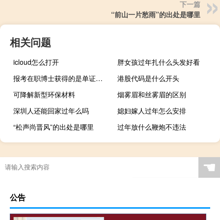
下一篇
“前山一片愁雨”的出处是哪里
相关问题
icloud怎么打开
胖女孩过年扎什么头发好看
报考在职博士获得的是单证还是双证
港股代码是什么开头
可降解新型环保材料
烟雾眉和丝雾眉的区别
深圳人还能回家过年么吗
媳妇嫁人过年怎么安排
“松声尚晋风”的出处是哪里
过年放什么鞭炮不违法
☚
公告