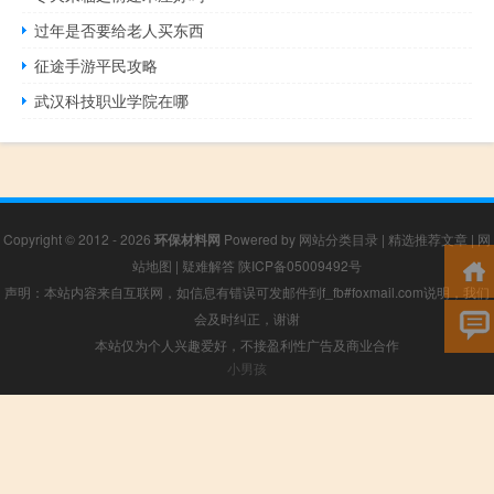
过年是否要给老人买东西
征途手游平民攻略
武汉科技职业学院在哪
Copyright © 2012 - 2026
环保材料网
Powered by
网站分类目录
|
精选推荐文章
|
网
站地图
|
疑难解答
陕ICP备05009492号
声明：本站内容来自互联网，如信息有错误可发邮件到f_fb#foxmail.com说明，我们
会及时纠正，谢谢
本站仅为个人兴趣爱好，不接盈利性广告及商业合作
小男孩