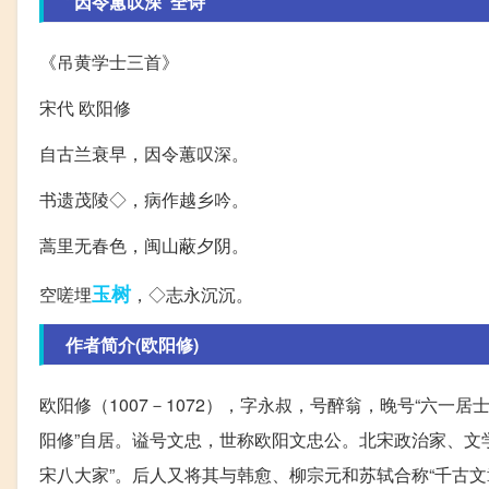
“因令蕙叹深”全诗
《吊黄学士三首》
宋代 欧阳修
自古兰衰早，因令蕙叹深。
书遗茂陵◇，病作越乡吟。
蒿里无春色，闽山蔽夕阴。
玉树
空嗟埋
，◇志永沉沉。
作者简介(欧阳修)
欧阳修（1007－1072），字永叔，号醉翁，晚号“六一
阳修”自居。谥号文忠，世称欧阳文忠公。北宋政治家、文
宋八大家”。后人又将其与韩愈、柳宗元和苏轼合称“千古文