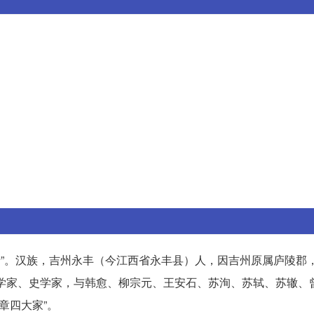
居士”。汉族，吉州永丰（今江西省永丰县）人，因吉州原属庐陵郡
学家、史学家，与韩愈、柳宗元、王安石、苏洵、苏轼、苏辙、曾
章四大家”。