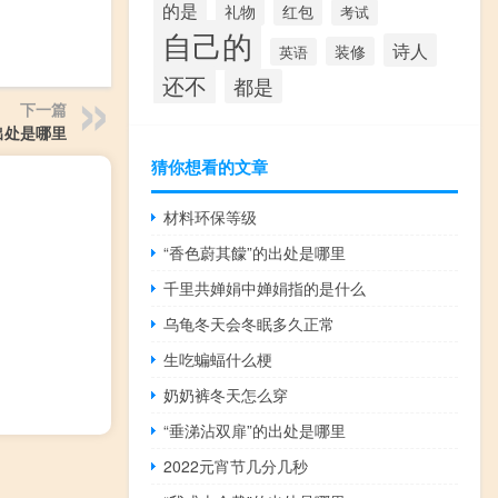
的是
礼物
红包
考试
自己的
诗人
装修
英语
还不
都是
下一篇
出处是哪里
猜你想看的文章
材料环保等级
“香色蔚其饛”的出处是哪里
千里共婵娟中婵娟指的是什么
乌龟冬天会冬眠多久正常
生吃蝙蝠什么梗
奶奶裤冬天怎么穿
“垂涕沾双扉”的出处是哪里
2022元宵节几分几秒