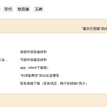
：
宋代
欧阳修
玉树
“墓木已苍烟”的
墙面环保装修材料
美国财政部副部长Adeyemo：从我的角度来看俄罗斯将资金花费在油轮上要比花费在坦克上好得多
节能环保建筑材料
app（store下载慢）
“剑津骇腾变”的出处是哪里
双鱼视频下载（双鱼绝恋：蝎子的猎物1简介）