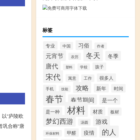
标签
习俗
专业
中国
作者
冬天
元宵节
冬季
农历
唐代
孩子
学校
塑料
宋代
很多人
寓意
工作
攻略
新年
时间
手机
技能
春节
春节期间
是一个
材料
材质
是一种
板材
，以“庐陵欧
梦幻西游
游戏
汤圆
巩合称“唐
的人
疫情
甲醛
环保材料