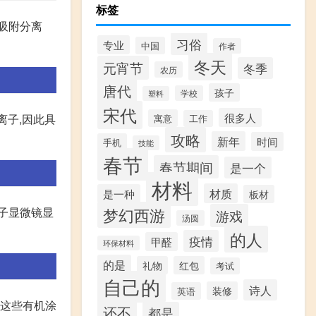
标签
吸附分离
习俗
专业
中国
作者
冬天
元宵节
冬季
农历
唐代
孩子
学校
塑料
宋代
很多人
离子,因此具
寓意
工作
攻略
新年
时间
手机
技能
春节
春节期间
是一个
材料
材质
是一种
板材
梦幻西游
子显微镜显
游戏
汤圆
的人
疫情
甲醛
环保材料
的是
礼物
红包
考试
自己的
诗人
装修
英语
。这些有机涂
还不
都是