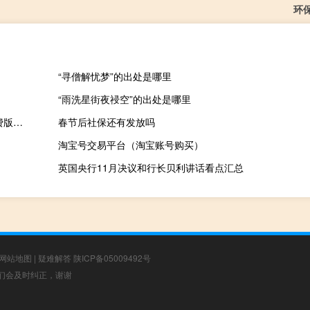
环
“寻僧解忧梦”的出处是哪里
“雨洗星街夜祲空”的出处是哪里
羞辱年度版汉化补丁 V1.4 免费版（羞辱年度版汉化补丁 V1.4 免费版功能简介）
春节后社保还有发放吗
淘宝号交易平台（淘宝账号购买）
英国央行11月决议和行长贝利讲话看点汇总
网站地图
|
疑难解答
陕ICP备05009492号
，我们会及时纠正，谢谢