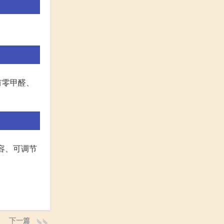
有零甲醛、
容、可调节
下一篇