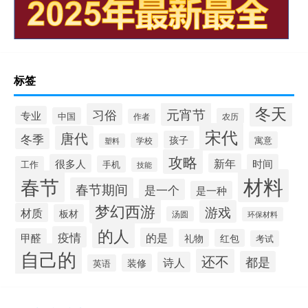
标签
冬天
元宵节
习俗
专业
中国
农历
作者
宋代
唐代
冬季
孩子
寓意
学校
塑料
攻略
新年
很多人
时间
手机
工作
技能
材料
春节
春节期间
是一个
是一种
梦幻西游
游戏
材质
板材
汤圆
环保材料
的人
疫情
的是
甲醛
礼物
红包
考试
自己的
还不
都是
诗人
装修
英语