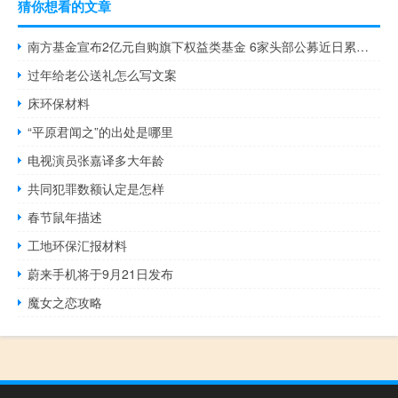
猜你想看的文章
南方基金宣布2亿元自购旗下权益类基金 6家头部公募近日累计自购11亿元
过年给老公送礼怎么写文案
床环保材料
“平原君闻之”的出处是哪里
电视演员张嘉译多大年龄
共同犯罪数额认定是怎样
春节鼠年描述
工地环保汇报材料
蔚来手机将于9月21日发布
魔女之恋攻略