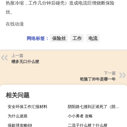
热胀冷缩，工作几分钟后碰壳）造成电流巨增烧断保险
丝。
在线动漫
网络标签：
保险丝
工作
电流
上一篇
槽多无口什么梗
下一篇
乾隆丁夘年是哪一年
相关问题
安全环保工作汇报材料
阴阳路七撞到正谁死了（阴阳路七撞到正）
为什么迷路
小小勇者 攻略
保龄球攻略69
二流子什么梗？什么梗