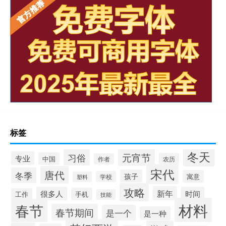
标签
冬天
元宵节
习俗
专业
中国
农历
作者
宋代
唐代
冬季
孩子
寓意
学校
塑料
攻略
新年
很多人
时间
手机
工作
技能
材料
春节
春节期间
是一个
是一种