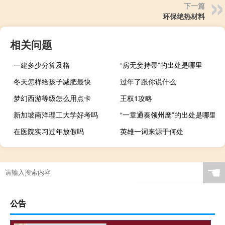
下一篇
环保绝热材料
相关问题
一建多少分算及格
“房无妾持帚”的出处是哪里
冬天怎样给孩子减肥最快
过年了跟你说什么
梦幻西游等级怎么用点卡
王权1攻略
新加坡南洋理工大学好考吗
“一章通奏领州麾”的出处是哪里
在医院实习过年放假吗
英雄一词来源于何处
☚
公告