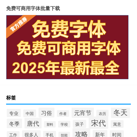
免费可商用字体批量下载
标签
冬天
元宵节
习俗
专业
中国
农历
作者
宋代
唐代
冬季
孩子
寓意
学校
塑料
攻略
新年
很多人
时间
手机
工作
技能