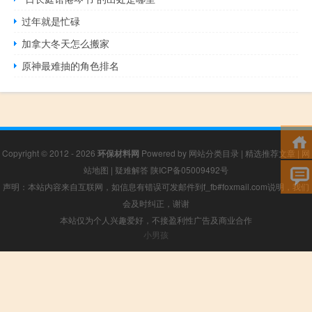
过年就是忙碌
加拿大冬天怎么搬家
原神最难抽的角色排名
Copyright © 2012 - 2026
环保材料网
Powered by
网站分类目录
|
精选推荐文章
|
网
站地图
|
疑难解答
陕ICP备05009492号
声明：本站内容来自互联网，如信息有错误可发邮件到f_fb#foxmail.com说明，我们
会及时纠正，谢谢
本站仅为个人兴趣爱好，不接盈利性广告及商业合作
小男孩