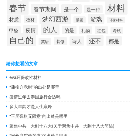
材料
春节
春节期间
是一个
是一种
梦幻西游
游戏
材质
板材
汤圆
环保材料
的人
疫情
的是
甲醛
礼物
红包
考试
自己的
还不
都是
诗人
装修
英语
猜你想看的文章
eva环保改性材料
“蒲柳亦竞时”的出处是哪里
疫情过年去泰国旅行合适吗
多大年龄才是人生巅峰
“玉局弹棋无限意”的出处是哪里
聚焦中共一大到十八大(关于聚焦中共一大到十八大简述)
“日长庭馆倦琴书”的出处是哪里