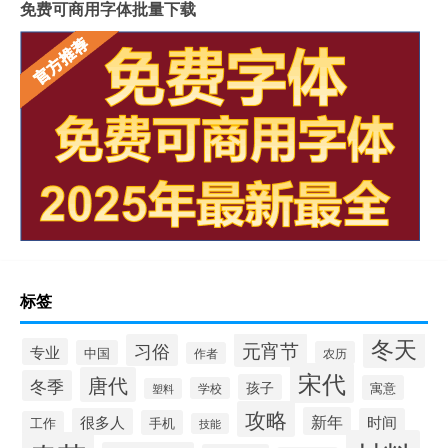
免费可商用字体批量下载
标签
冬天
元宵节
习俗
专业
中国
农历
作者
宋代
唐代
冬季
孩子
寓意
学校
塑料
攻略
新年
很多人
时间
手机
工作
技能