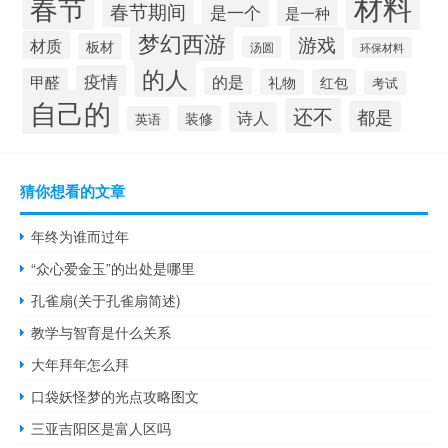
材料
春节
春节期间
是一个
是一种
梦幻西游
游戏
材质
板材
汤圆
环保材料
的人
疫情
的是
甲醛
礼物
红包
考试
自己的
还不
都是
诗人
装修
英语
猜你想看的文章
年终为谁而过年
“众心爱金玉”的出处是哪里
孔雀扇(关于孔雀扇简述)
教学与智育是什么关系
大年拜年怎么拜
口袋妖怪梦的光点攻略图文
三亚吉阳区是富人区吗