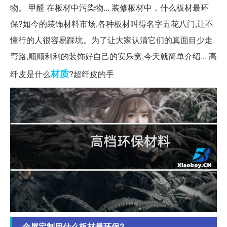
物。 甲醛 在板材中污染物... 装修板材中，什么板材最环
保?如今的装饰材料市场,各种板材叫得名字五花八门,让不
懂行的人很容易踩坑。为了让大家认清它们的真面目少走
弯路,顺顺利利的装饰好自己的安乐窝,今天就简单介绍... 高
材质
纤皮是什么
?超纤皮的手
全屋定制用什么板材最环保?