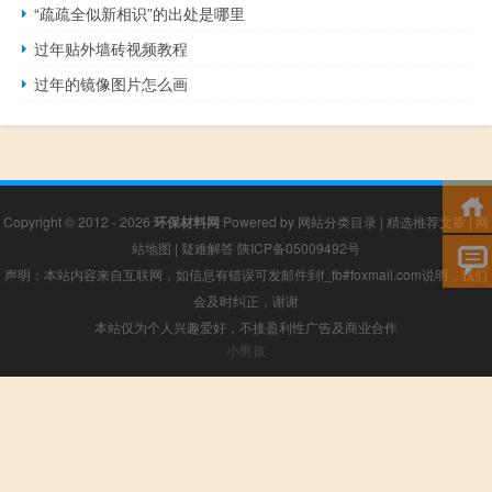
“疏疏全似新相识”的出处是哪里
过年贴外墙砖视频教程
过年的镜像图片怎么画
Copyright © 2012 - 2026
环保材料网
Powered by
网站分类目录
|
精选推荐文章
|
网
站地图
|
疑难解答
陕ICP备05009492号
声明：本站内容来自互联网，如信息有错误可发邮件到f_fb#foxmail.com说明，我们
会及时纠正，谢谢
本站仅为个人兴趣爱好，不接盈利性广告及商业合作
小男孩