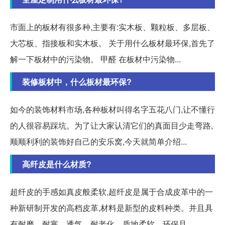
市面上的板材有很多种,主要有:实木板、颗粒板、多层板、
大芯板、指接板和实木板。 关于用什么板材最环保,首先了
解一下板材中的污染物。 甲醛 在板材中污染物...
装修板材中，什么板材最环保?
如今的装饰材料市场,各种板材叫得名字五花八门,让不懂行
的人很容易踩坑。为了让大家认清它们的真面目少走弯路,
顺顺利利的装饰好自己的安乐窝,今天就简单介绍...
高纤皮是什么材质?
超纤皮的手感如真皮般柔软,超纤皮是属于合成皮革中的一
种新研制开发的高档皮革,材料是新型的皮料种类。并且具
有耐磨、耐寒、透气、耐老化、质地柔软、环保且。