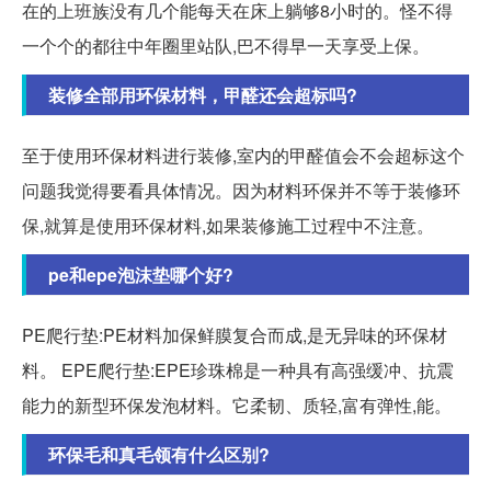
在的上班族没有几个能每天在床上躺够8小时的。怪不得
一个个的都往中年圈里站队,巴不得早一天享受上保。
装修全部用环保材料，甲醛还会超标吗?
至于使用环保材料进行装修,室内的甲醛值会不会超标这个
问题我觉得要看具体情况。因为材料环保并不等于装修环
保,就算是使用环保材料,如果装修施工过程中不注意。
pe和epe泡沫垫哪个好?
PE爬行垫:PE材料加保鲜膜复合而成,是无异味的环保材
料。 EPE爬行垫:EPE珍珠棉是一种具有高强缓冲、抗震
能力的新型环保发泡材料。它柔韧、质轻,富有弹性,能。
环保毛和真毛领有什么区别?