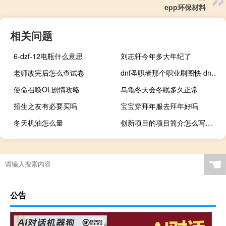
epp环保材料
相关问题
6-dzf-12电瓶什么意思
刘志轩今年多大年纪了
老师改完后怎么查试卷
dnf圣职者那个职业刷图快 dnf80版本刷图职业排行
使命召唤OL剧情攻略
乌龟冬天会冬眠多久正常
招生之友有必要买吗
宝宝穿拜年服去拜年好吗
冬天机油怎么量
创新项目的项目简介怎么写（创新项目简介怎么写）
☚
公告