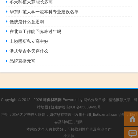
冬天种植大蒜能长多高
华东师范大学一流本科专业建设名单
低贱是什么意思啊
在北京工作能回赤峰过年吗
上饶哪所私立高中好
港式复古冬天穿什么
品牌直播元宵
Copyright © 2012 - 2026
环保材料网
Powered by
网站分类目录
|
精选推荐文章
|
网
站地图
|
疑难解答
陕ICP备05009492号
声明：本站内容来自互联网，如信息有错误可发邮件到f_fb#foxmail.com说明，我们
会及时纠正，谢谢
本站仅为个人兴趣爱好，不接盈利性广告及商业合作
小男孩