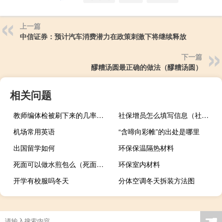
上一篇
中信证券：预计汽车消费潜力在政策刺激下将继续释放
下一篇
醪糟汤圆最正确的做法（醪糟汤圆）
相关问题
教师编体检被刷下来的几率大吗
社保增员怎么填写信息（社保增员怎么办理）
机场常用英语
“含啼向彩帷”的出处是哪里
出国留学如何
环保保温隔热材料
死面可以做水煎包么（死面可以做水煎包吗）
环保室内材料
开学有校服吗冬天
分体空调冬天拆装方法图
☚