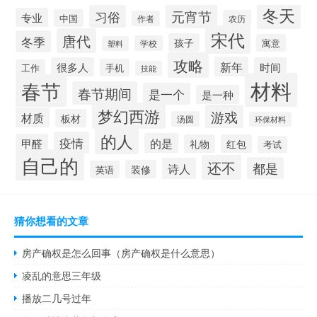
冬天
元宵节
习俗
专业
中国
农历
作者
宋代
唐代
冬季
孩子
寓意
学校
塑料
攻略
新年
很多人
时间
手机
工作
技能
材料
春节
春节期间
是一个
是一种
梦幻西游
游戏
材质
板材
汤圆
环保材料
的人
疫情
的是
甲醛
礼物
红包
考试
自己的
还不
都是
诗人
装修
英语
猜你想看的文章
房产确权是怎么回事（房产确权是什么意思）
凌乱的意思三年级
播放二几号过年