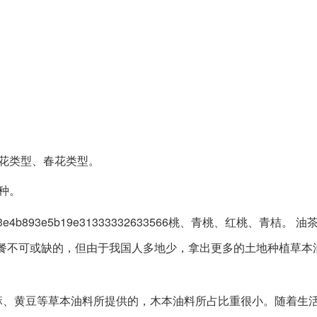
花类型、春花类型。
种。
893e5b19e31333332633566桃、青桃、红桃、青桔。 油
三餐不可或缺的，但由于我国人多地少，拿出更多的土地种植草本
、黄豆等草本油料所提供的，木本油料所占比重很小。随着生