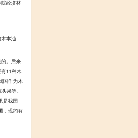
学院经济林
的木本油
成的。后来
有11种木
我国作为木
蒜头果等。
果是我国
国，现约有