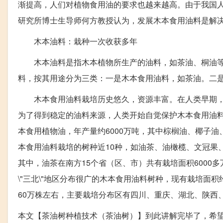
渐提高，人们对植物食用油的要求也越来越高。由于我国
研究所博士生导师何方教授认为，发展木本食用油料是解
木本油料：栽种一次收获多年
木本油料是指木本植物所生产的油料，如茶油、桐油等
料，按其用途分为三类：一是木本食用油料，如茶油。二
木本食用油料栽培历史悠久，资源丰富。在人类早期，
为了得到稳定的油料来源，人类开始自觉保护木本食用油料
本食用植物油，年产量约6000万吨，其中棕榈油、椰子
本食用油料栽培的树种近10种，如油茶、油橄榄、文冠果
其中，油茶在南方15个省（区、市）共有栽培面积600
\"三北\"地区分布很广的木本食用油料树种，现有栽培面
60万株左右，主要栽培分布区有四川、重庆、湖北、陕西
本文【茶油树种植技术（茶油树）】到此讲解完毕了，希