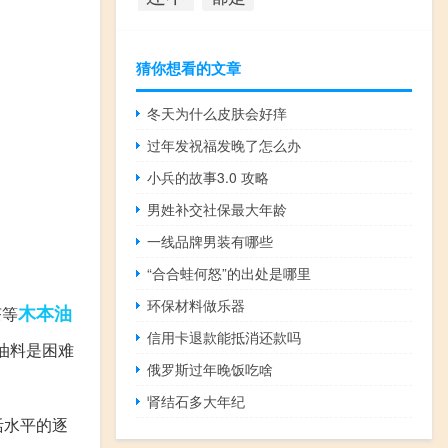
猜你想看的文章
冬天为什么皮肤会好痒
过年发祝福发晚了怎么办
小兵的故事3.0 攻略
男姓补交社保最大年龄
一线品牌男装有哪些
“合合蛙何怒”的出处是哪里
环保材料做乐器
木本
油
茶等
信用卡退款能抵消还款吗
油料是困难
俄罗斯过年晚饭吃啥
肾结石多大年纪
活水平的逐