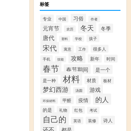
标签
习俗
专业
中国
作者
冬天
元宵节
冬季
农历
唐代
孩子
学校
塑料
宋代
很多人
寓意
工作
攻略
新年
时间
手机
技能
春节
春节期间
是一个
材料
材质
是一种
板材
梦幻西游
游戏
汤圆
的人
疫情
甲醛
环保材料
的是
礼物
红包
考试
自己的
诗人
装修
英语
还不
都是