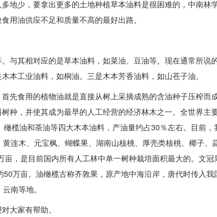
人多地少，要拿出更多的土地种植草本油料是很困难的，中南林
决食用油供应不足和质量不高的最好出路。
。与其相对应的是草本油料，如菜油、豆油等。现在通常所说
是木本工业油料，如桐油。三是木本芳香油料，如山苍子油。
首先食用的植物油就是直接从树上采摘成熟的含油种子压榨而
树种，并使其成为最早的人工经营的经济林木之一。全世界主要
油、橄榄油和茶油等四大木本油料，产油量约占30％左右。目前，
、黄连木、元宝枫、蝴蝶果、湖南山核桃、厚壳类核桃、椰子、
0多万亩，是目前国内所有人工林中单一树种栽培面积最大的。文冠
积约50万亩。油橄榄古称齐敦果，原产地中海沿岸，唐代时传入我
、云南等地。
望对大家有帮助。