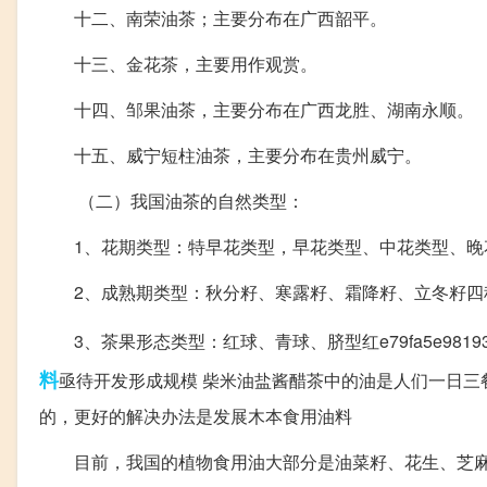
十二、南荣油茶；主要分布在广西韶平。
十三、金花茶，主要用作观赏。
十四、邹果油茶，主要分布在广西龙胜、湖南永顺。
十五、威宁短柱油茶，主要分布在贵州威宁。
（二）我国油茶的自然类型：
1、花期类型：特早花类型，早花类型、中花类型、晚
2、成熟期类型：秋分籽、寒露籽、霜降籽、立冬籽四
3、茶果形态类型：红球、青球、脐型红e79fa5e98193e4b
料
亟待开发形成规模 柴米油盐酱醋茶中的油是人们一日
的，更好的解决办法是发展木本食用油料
目前，我国的植物食用油大部分是油菜籽、花生、芝麻