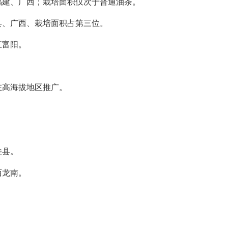
建、广西；栽培面积仅次于普通油茶。
、广西、栽培面积占第三位。
江富阳。
高海拔地区推广。
桂县。
西龙南。
。
。