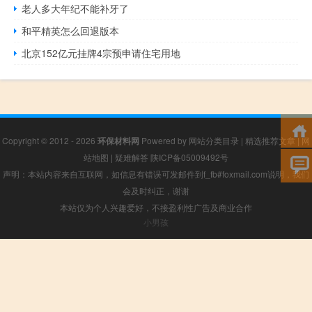
老人多大年纪不能补牙了
和平精英怎么回退版本
北京152亿元挂牌4宗预申请住宅用地
Copyright © 2012 - 2026
环保材料网
Powered by
网站分类目录
|
精选推荐文章
|
网
站地图
|
疑难解答
陕ICP备05009492号
声明：本站内容来自互联网，如信息有错误可发邮件到f_fb#foxmail.com说明，我们
会及时纠正，谢谢
本站仅为个人兴趣爱好，不接盈利性广告及商业合作
小男孩