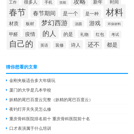
攻略
新年
很多人
时间
手机
工作
技能
材料
春节
春节期间
是一个
是一种
梦幻西游
游戏
材质
板材
汤圆
环保材料
的人
疫情
的是
甲醛
礼物
红包
考试
自己的
还不
都是
诗人
装修
英语
猜你想看的文章
金刚夹板适合多大年级玩
厦门的大学是几本学校
妖精的尾巴百度云完整（妖精的尾巴百度云）
夜钓灯开关失灵怎么修
重庆骨科医院排名前十 重庆骨科医院前十名
口才表演属于什么培训