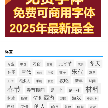
标签
冬天
元宵节
习俗
专业
中国
农历
作者
宋代
唐代
冬季
孩子
寓意
学校
塑料
攻略
新年
很多人
时间
手机
工作
技能
材料
春节
春节期间
是一个
是一种
梦幻西游
游戏
材质
板材
汤圆
环保材料
的人
疫情
的是
甲醛
礼物
红包
考试