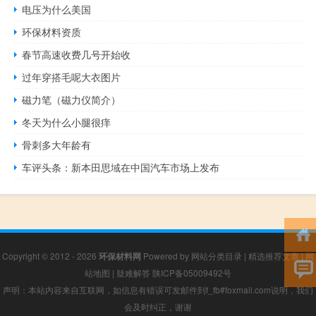
电压为什么美国
环保材料资质
春节高速收费几号开始收
过年穿搭毛呢大衣图片
磁力笔（磁力仪简介）
冬天为什么小腿很痒
骨刺多大年龄有
车评头条：新本田思域在中国汽车市场上发布
Copyright © 2012 - 2026
环保材料网
Powered by
网站分类目录
|
精选推荐文章
|
网
站地图
|
疑难解答
陕ICP备05009492号
声明：本站内容来自互联网，如信息有错误可发邮件到f_fb#foxmail.com说明，我们
会及时纠正，谢谢