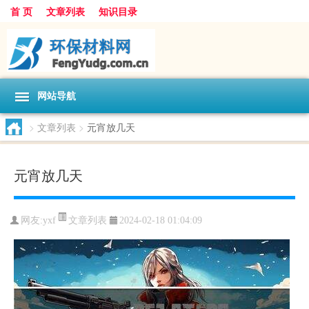
首 页
文章列表
知识目录
网站导航
>
文章列表
>
元宵放几天
元宵放几天
文章列表
网友:
yxf
2024-02-18 01:04:09