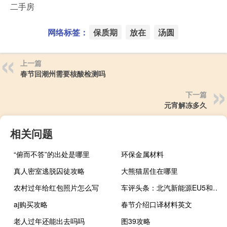
二手房
网络标签：
保质期
放在
汤圆
上一篇
春节回潮州需要核酸检测吗
下一篇
元宵解冻多久
相关问题
“俯而不答”的出处是哪里
环保金属材料
真人密室逃脱囚徒攻略
大熊猫居住在哪里
农村过年给红包照片怎么写
车评头条：北汽新能源EU5和长安逸动续航比拼
aj购买攻略
春节介绍口译材料英文
老人过年还能出去吗吗
图39攻略