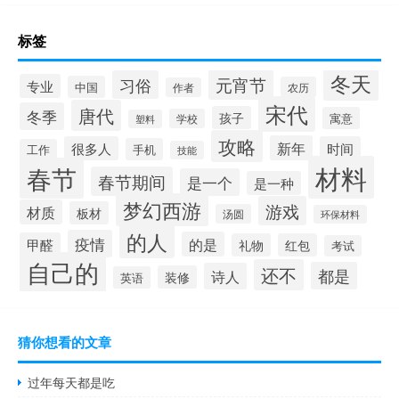
标签
冬天
元宵节
习俗
专业
中国
农历
作者
宋代
唐代
冬季
孩子
寓意
学校
塑料
攻略
新年
很多人
时间
手机
工作
技能
材料
春节
春节期间
是一个
是一种
梦幻西游
游戏
材质
板材
汤圆
环保材料
的人
疫情
的是
甲醛
礼物
红包
考试
自己的
还不
都是
诗人
装修
英语
猜你想看的文章
过年每天都是吃