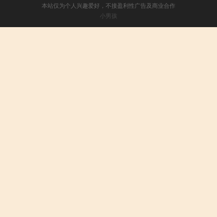
本站仅为个人兴趣爱好，不接盈利性广告及商业合作
小男孩