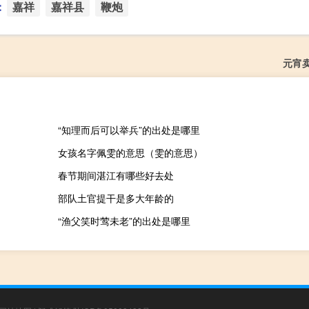
：
嘉祥
嘉祥县
鞭炮
元宵
“知理而后可以举兵”的出处是哪里
女孩名字佩雯的意思（雯的意思）
春节期间湛江有哪些好去处
部队土官提干是多大年龄的
“渔父笑时莺未老”的出处是哪里