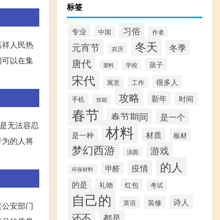
标签
习俗
专业
中国
作者
冬天
嘉祥人民热
元宵节
冬季
农历
们可以在集
唐代
孩子
学校
塑料
。
宋代
很多人
寓意
工作
攻略
新年
时间
手机
技能
春节
春节期间
是一个
处是无法容忍
材料
材质
是一种
板材
行为的人将
梦幻西游
游戏
汤圆
的人
疫情
甲醛
环保材料
的是
礼物
红包
考试
自己的
诗人
装修
英语
过公安部门
还不
都是