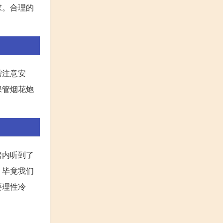
求。合理的
需注意安
保管烟花炮
房内听到了
，毕竟我们
要理性冷