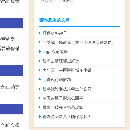
产品的质量
猜你想看的文章
环保材料袋子
经营的资
斗龙战士修改器（龙斗士修改器刷龙币）
需要确保销
saga战记攻略
过年去浙江哪里好玩
大年三十去医院吃饭多少钱
元宵夜诗词解释
白药山药齐
过年我给老板拜年送什么好
冬天皮肤干裂怎么回事
魔兽斗破苍穹炼药攻略
母乳冬天常温下能保存多久
，他们会根