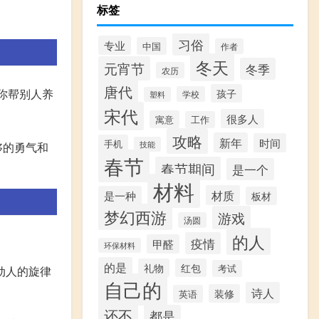
标签
习俗
专业
中国
作者
冬天
元宵节
冬季
农历
唐代
你帮别人养
孩子
学校
塑料
宋代
。
很多人
寓意
工作
攻略
新年
时间
手机
技能
够的勇气和
春节
春节期间
是一个
材料
材质
是一种
板材
梦幻西游
游戏
汤圆
的人
疫情
甲醛
环保材料
的是
礼物
红包
考试
动人的旋律
自己的
诗人
装修
英语
还不
都是