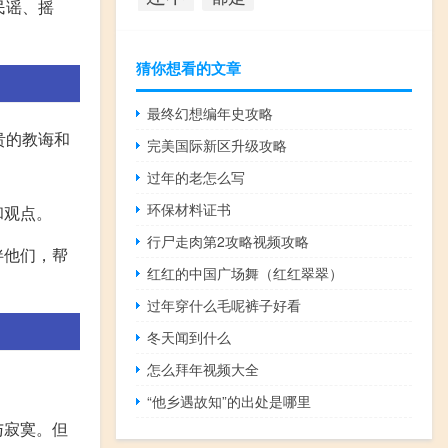
民谣、摇
猜你想看的文章
最终幻想编年史攻略
贵的教诲和
完美国际新区升级攻略
过年的老怎么写
环保材料证书
和观点。
行尸走肉第2攻略视频攻略
伴他们，帮
红红的中国广场舞（红红翠翠）
过年穿什么毛呢裤子好看
冬天闻到什么
怎么拜年视频大全
“他乡遇故知”的出处是哪里
与寂寞。但