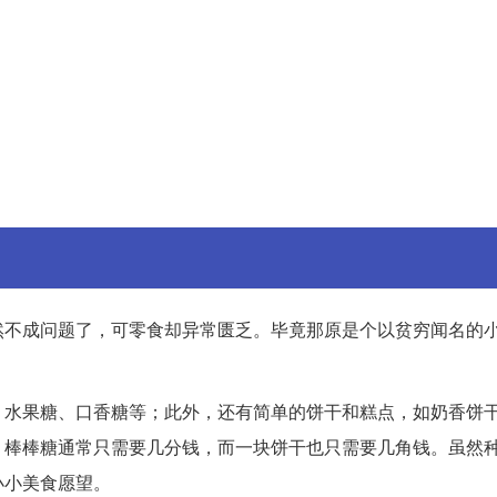
然不成问题了，可零食却异常匮乏。毕竟那原是个以贫穷闻名的
、水果糖、口香糖等；此外，还有简单的饼干和糕点，如奶香饼
。棒棒糖通常只需要几分钱，而一块饼干也只需要几角钱。虽然
小小美食愿望。