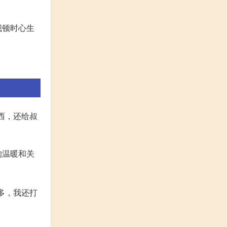
我顿时心生
西，还给叔
的温暖和关
多，我还打