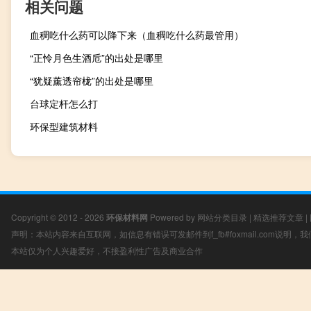
相关问题
血稠吃什么药可以降下来（血稠吃什么药最管用）
“正怜月色生酒卮”的出处是哪里
“犹疑薰透帘栊”的出处是哪里
台球定杆怎么打
环保型建筑材料
Copyright © 2012 - 2026
环保材料网
Powered by
网站分类目录
|
精选推荐文章
|
声明：本站内容来自互联网，如信息有错误可发邮件到f_fb#foxmail.com说明
本站仅为个人兴趣爱好，不接盈利性广告及商业合作