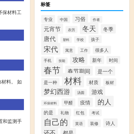
标签
环保材料工
习俗
专业
中国
作者
冬天
元宵节
冬季
农历
唐代
孩子
学校
塑料
宋代
很多人
寓意
工作
攻略
新年
时间
手机
技能
春节
春节期间
是一个
材料
材料。 如
材质
是一种
板材
梦幻西游
游戏
汤圆
的人
疫情
甲醛
环保材料
的是
礼物
红包
考试
自己的
置和监测手
诗人
装修
英语
还不
都是