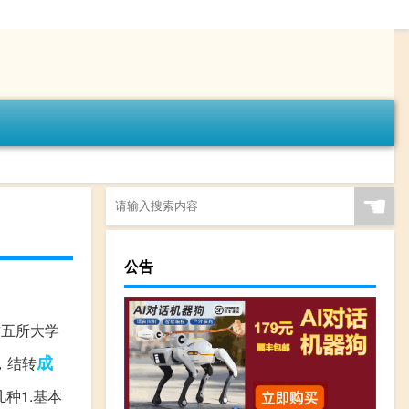
☚
公告
这五所大学
成
，结转
种1.基本