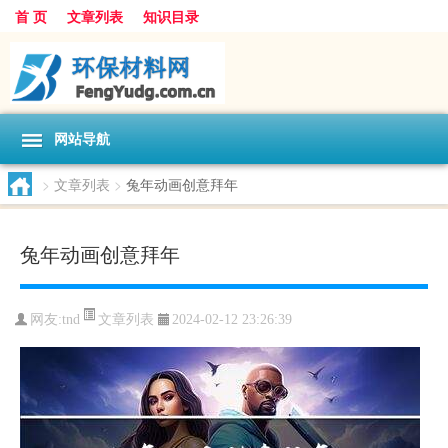
首 页
文章列表
知识目录
网站导航
>
文章列表
>
兔年动画创意拜年
兔年动画创意拜年
文章列表
网友:
tnd
2024-02-12 23:26:39