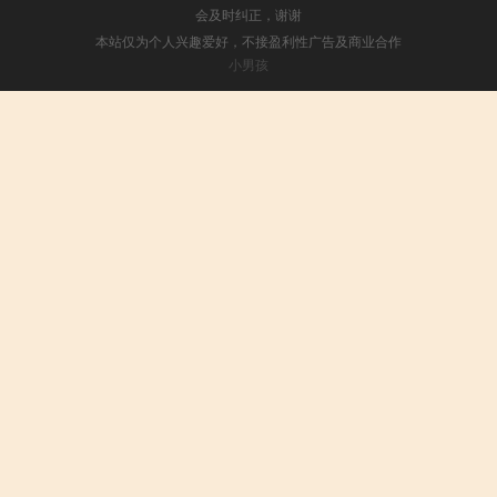
会及时纠正，谢谢
本站仅为个人兴趣爱好，不接盈利性广告及商业合作
小男孩