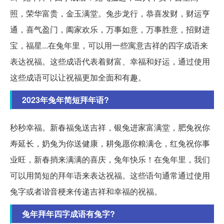
照，荣华富贵，金玉满堂。兔步龙行，恭喜发财，财运亨
通，喜气盈门，阖家欢乐，万事如意，万事胜意，招财进
宝，福星...在兔年里，可以用一些寓意吉祥的四字成语来
表达祝福。这些成语代表着财富、幸福和好运，通过使用
这些成语可以让祝福更加全面和有趣。
2023年兔年简短拜年语?
秒秒幸福。新春福兔送吉祥，银兔进家富满堂，肥兔祝你
寿延长，奶兔为你送健康，耕兔愿你粮满仓，红兔祝你事
业旺，新春捎来满满的喜庆，兔年快乐！在兔年里，我们
可以用简短的拜年语来表达祝福。这些语句通常通过使用
兔字或者谐音梗来传递吉祥和幸福的祝福。
兔年拜年四字成语有兔字?