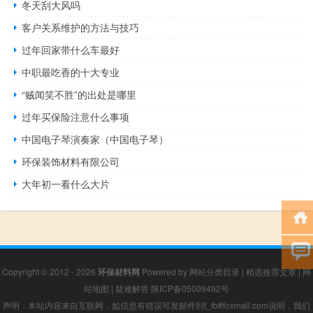
冬天刮大风吗
客户关系维护的方法与技巧
过年回家带什么车最好
中职最吃香的十大专业
“贼闻笑不胜”的出处是哪里
过年买保险注意什么事项
中国电子琴演奏家（中国电子琴）
环保装饰材料有限公司
大年初一看什么大片
Copyright © 2012 - 2026
环保材料网
Powered by
网站分类目录
|
精选推荐文章
|
网
站地图
|
疑难解答
陕ICP备05009492号
声明：本站内容来自互联网，如信息有错误可发邮件到f_fb#foxmail.com说明，我们