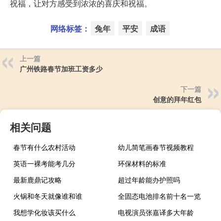
祝福，让对方感受到浓浓的喜庆和祝福。
网络标签：
兔年
平安
成语
上一篇
广州铁路春节加班工资多少
下一篇
创意的拜年红包
相关问题
春节有什么农村活动
幼儿简笔画春节视频教程
英语一裸考能考几分
环保材料的标准
最新鹿鼎记攻略
超过年龄能办护照吗
火锅和冬天就像谁和谁
全固态电池排名前十名一览
我想学化妆该买什么
电视演员张嘉译多大年龄