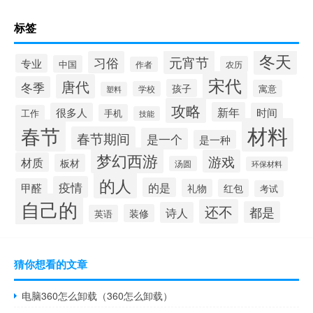
标签
冬天
元宵节
习俗
专业
中国
农历
作者
宋代
唐代
冬季
孩子
寓意
学校
塑料
攻略
新年
很多人
时间
手机
工作
技能
材料
春节
春节期间
是一个
是一种
梦幻西游
游戏
材质
板材
汤圆
环保材料
的人
疫情
的是
甲醛
礼物
红包
考试
自己的
还不
都是
诗人
装修
英语
猜你想看的文章
电脑360怎么卸载（360怎么卸载）