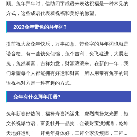
顺。兔年拜年时，借助四字成语来表达祝福是一种常见的
方式，这些成语代表着祝福和美好的愿望。
2023兔年带兔的拜年词?
提前祝大家兔年快乐，万事如意。带兔字的拜年词也就是
谐音梗。有一些钱兔似锦，兔个吉利，兔飞猛进，大展宏
兔，兔然暴富，吉祥如意，财源滚滚来。在新的一年，我
们希望每个人都能拥有好运和财富，所以用带有兔字的词
语祝福对方是一种有趣的方式。
兔年有什么拜年用语?
兔年新春好热闹，福禄寿喜鸿运兆，虎烈鹰扬龙光照，短
文长祝爆竹语，富贵牡丹一品笑，金银财宝洪潮涌，乾坤
天地好运到！一拜兔年身体好，二拜全家没烦恼，三拜...