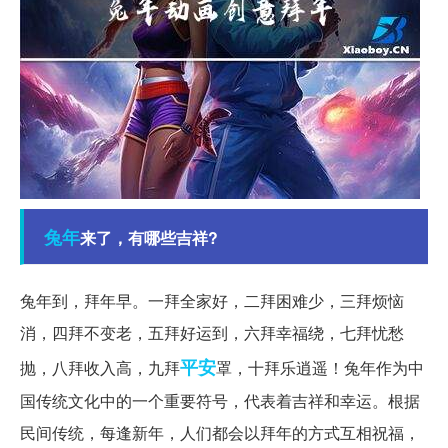
兔年
来了，有哪些吉祥?
兔年到，拜年早。一拜全家好，二拜困难少，三拜烦恼
消，四拜不变老，五拜好运到，六拜幸福绕，七拜忧愁
平安
抛，八拜收入高，九拜
罩，十拜乐逍遥！兔年作为中
国传统文化中的一个重要符号，代表着吉祥和幸运。根据
民间传统，每逢新年，人们都会以拜年的方式互相祝福，