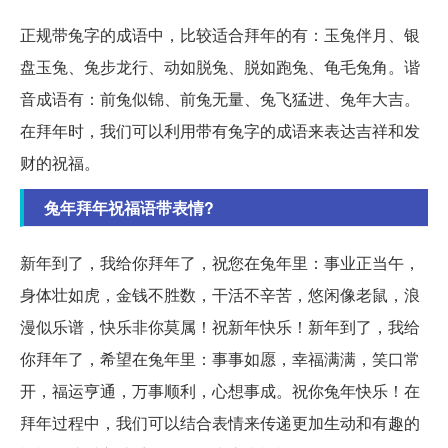
正规带兔字的成语中，比较适合拜年的有：玉兔伴月、银
盘玉兔、兔步龙行、动如脱兔、脱如跑兔、龟毛兔角。谐
音成语有：前兔似锦、前兔无量、兔飞猛进、兔年大吉。
在拜年时，我们可以利用带有兔字的成语来表达吉祥和发
财的祝福。
兔年拜年祝福语带表情?
新年到了，我给你拜年了，祝您在兔年里：事业正当午，
身体壮如虎，金钱不胜数，干活不辛苦，悠闲像老鼠，浪
漫似乐谱，快乐非你莫属！祝新年快乐！新年到了，我给
你拜年了，希望在兔年里：事事如愿，幸福满满，笑口常
开，福运亨通，万事顺利，心想事成。祝你兔年快乐！在
拜年过程中，我们可以结合表情来传递更加生动和有趣的