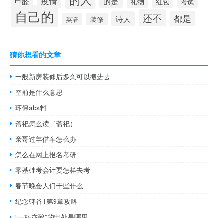
疫情
的是
甲醛
礼物
红包
考试
自己的
还不
都是
诗人
装修
英语
猜你想看的文章
一般新房装修后多久可以搬进去
空前是什么意思
环保abs料
斋祀怎么读（斋祀）
亲哥过年借车怎么办
怎么在网上报名考研
零基础考会计要怎样去考
春节晚会人们干些什么
纪念碑谷1第9章攻略
“一杯亦醉”的出处是哪里