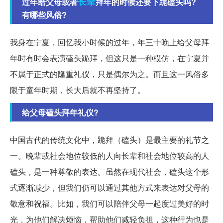
长辈
过年给父母或者
拜年的时候还要下跪磕头吗?
有哪些风俗?
我身在宁夏，回忆我小时候的过年，年三十晚上给父母拜
年时有时会表演磕头跪拜，但这只是一种模仿，在宁夏并
不属于正式的隆重礼仪，只是偶尔为之。而且这一风俗多
限于童年时期，长大后就不再坚持了。
给父母磕头拜年礼仪?
中国古代的传统文化中，跪拜（磕头）是最主要的礼节之
一。晚辈或社会地位较低的人向长辈和社会地位较高的人
磕头，是一种尊敬的表达。虽然在现代社会，磕头这个形
式逐渐减少，但我们仍可以通过其他方式来表达对父母的
敬意和祝福。比如，我们可以陪伴父母一起度过美好的时
光，为他们解决烦恼，帮助他们减轻负担，这种行为也是