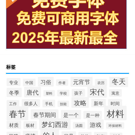
标签
冬天
元宵节
习俗
专业
中国
农历
作者
宋代
唐代
冬季
孩子
寓意
学校
塑料
攻略
新年
很多人
时间
手机
工作
技能
材料
春节
春节期间
是一个
是一种
梦幻西游
游戏
材质
板材
汤圆
环保材料
的人