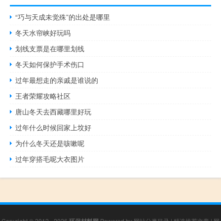
“巧与天成未觉殊”的出处是哪里
冬天水帘峡好玩吗
划线支票是在哪里划线
冬天如何保护手术伤口
过年最想走的亲戚是谁说的
王者荣耀攻略社区
唐山冬天去西藏哪里好玩
过年什么时候回家上坟好
为什么冬天还是咳嗽呢
过年穿搭毛呢大衣图片
Copyright © 2012 - 2026
Powered by
网站分类目录
|
精选推荐文章
|
网