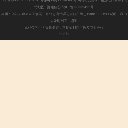
环保材料网
站地图
|
疑难解答
陕ICP备05009492号
声明：本站内容来自互联网，如信息有错误可发邮件到f_fb#foxmail.com说明，我们
会及时纠正，谢谢
本站仅为个人兴趣爱好，不接盈利性广告及商业合作
小男孩