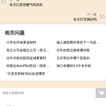
冬天江苏有暖气吗农村
下一篇
冬天打耳洞好吗
相关问题
小学生环保事迹材料
骚人搁笔费评章的下一句是什么
美元大写金额怎么写（美元大写金额正确写法）
过年的禁忌都有哪些呢
过年河南信阳回盐城要紧吗
元旦和过年哪个是真的
特斯拉AutoPilot胜诉！陪审团认定致命车祸特斯拉不应负责
海口有哪些3 2中专学校
“天意苏群物”的出处是哪里
☚