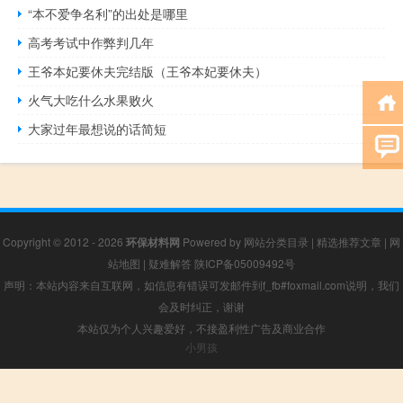
“本不爱争名利”的出处是哪里
高考考试中作弊判几年
王爷本妃要休夫完结版（王爷本妃要休夫）
火气大吃什么水果败火
大家过年最想说的话简短
Copyright © 2012 - 2026
环保材料网
Powered by
网站分类目录
|
精选推荐文章
|
网
站地图
|
疑难解答
陕ICP备05009492号
声明：本站内容来自互联网，如信息有错误可发邮件到f_fb#foxmail.com说明，我们
会及时纠正，谢谢
本站仅为个人兴趣爱好，不接盈利性广告及商业合作
小男孩