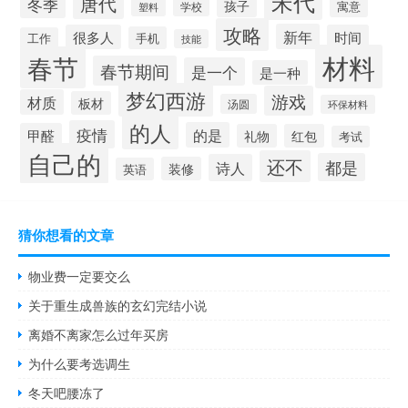
宋代
唐代
冬季
孩子
寓意
学校
塑料
攻略
新年
很多人
时间
手机
工作
技能
材料
春节
春节期间
是一个
是一种
梦幻西游
游戏
材质
板材
汤圆
环保材料
的人
疫情
的是
甲醛
礼物
红包
考试
自己的
还不
都是
诗人
装修
英语
猜你想看的文章
物业费一定要交么
关于重生成兽族的玄幻完结小说
离婚不离家怎么过年买房
为什么要考选调生
冬天吧腰冻了