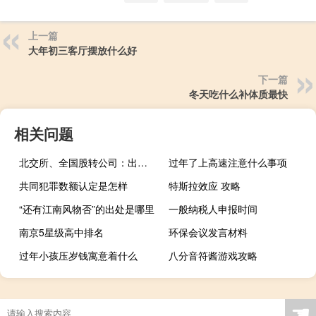
上一篇
大年初三客厅摆放什么好
下一篇
冬天吃什么补体质最快
相关问题
北交所、全国股转公司：出台首批八项改革创新举措
过年了上高速注意什么事项
共同犯罪数额认定是怎样
特斯拉效应 攻略
“还有江南风物否”的出处是哪里
一般纳税人申报时间
南京5星级高中排名
环保会议发言材料
过年小孩压岁钱寓意着什么
八分音符酱游戏攻略
☚