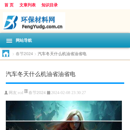
首 页
文章列表
知识目录
网站导航
>
春节2024
>
汽车冬天什么机油省油省电
汽车冬天什么机油省油省电
春节2024
网友:
rcd
2024-02-08 23:30:27