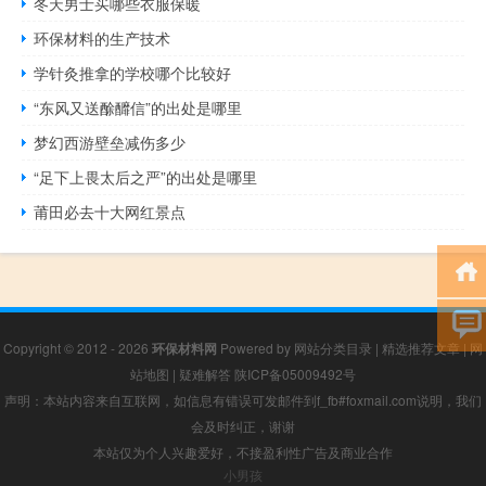
冬天男士买哪些衣服保暖
环保材料的生产技术
学针灸推拿的学校哪个比较好
“东风又送酴釄信”的出处是哪里
梦幻西游壁垒减伤多少
“足下上畏太后之严”的出处是哪里
莆田必去十大网红景点
Copyright © 2012 - 2026
环保材料网
Powered by
网站分类目录
|
精选推荐文章
|
网
站地图
|
疑难解答
陕ICP备05009492号
声明：本站内容来自互联网，如信息有错误可发邮件到f_fb#foxmail.com说明，我们
会及时纠正，谢谢
本站仅为个人兴趣爱好，不接盈利性广告及商业合作
小男孩