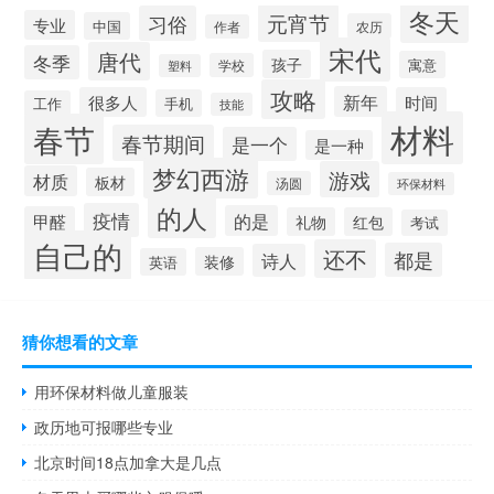
冬天
元宵节
习俗
专业
中国
农历
作者
宋代
唐代
冬季
孩子
寓意
学校
塑料
攻略
新年
很多人
时间
手机
工作
技能
材料
春节
春节期间
是一个
是一种
梦幻西游
游戏
材质
板材
汤圆
环保材料
的人
疫情
的是
甲醛
礼物
红包
考试
自己的
还不
都是
诗人
装修
英语
猜你想看的文章
用环保材料做儿童服装
政历地可报哪些专业
北京时间18点加拿大是几点